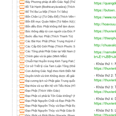
Bảy Phương pháp đi đến Giác Ngộ [Thất Giác Chi] (Thích Thiện Bảo)
https://quang
Bồ Tát Hạnh [Bodhicaryàvatàra] (Thích Trí Siêu dịch)
https://butsen
Bố Thí Ba La Mật (Thích Trí Siêu)
https://www.r
Bốn Chân Lý [Tứ Diệu Đế] (Thích Viên Giác)
Bốn Đề mục Quán Niệm [Tứ Niệm Xứ] (Thích Phước Lượng)
http://hoavou
Bốn điều Đức Phật không thể làm được
https://thuvie
Bức thông điệp từ con người của Đức Phật (Thích Trí Chơn)
Bước đầu học Phật (Thích Thanh Từ)
https://thienph
Các Bài Học Phật (Phúc Trung Huỳnh Ái Tông)
http://chuaxal
Các Cấp Độ Giới Pháp (Thích Phước Sơn)
https://nam
Các Tông phái Phật Giáo tại Việt Nam (Phúc Trung Huỳnh Ái Tông)
b%E1%BB%9
Chính giáo và tà giáo (Minh Mẫn)
Chuỗi Hạt Huyền trong Kinh Tạng Pali (Thích Chơn Thiện)
- Khóa thứ 1:
Cơ sở Triết lý của Tam Luận Tông (Khải Thiên)
https://thuvie
Con đường Giác Ngộ theo Kinh Điển Nikaya (Thích Nữ Trí Liên)
- Khóa thứ 2:
Duyên khởi và tính Không được đồ giải qua phương trình E = MC2 (Khả
https://thuvie
Đại cương lịch sử Phật giáo Trung quốc (Thích Tâm Khanh)
Đại thừa và sự liên hệ với Tiểu thừa (HT Thích Minh Châu dịch)
- Khóa thứ 3:
https://thuvie
Đạo Phật (Thích Viên Giác)
Đạo Phật có phải là Tôn Giáo không? (Huyền Chân)
- Khóa thứ 4:
Đạo Phật Nguyên Chất và Đạo Phật Pháp Môn (Thích Nhật Từ)
https://thuvie
Đạo Phật Nguyên Thủy và Đạo Phật Đại Thừa (Wapola Rahula; Thích Th
- Khóa thứ 5:
Đạo Phật Nguyên Thủy và Phật Giáo Đại Thừa (Wapola Rahula; Lê Kim 
https://thuvie
Đức Phật và Phật Pháp (Narada; Phạm Kim Khánh dịch)