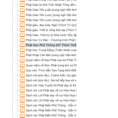
Phật Giáo từ thời Trần Nhân Tông đến cận đại (Thích Tâm Hải)
Phật Giáo Yếu Luận [song ngữ Việt-Anh] (Thiện Phúc)
Phật Giáo Yếu Lược [song ngữ Việt-Anh] (Narada; HT Thích Trí Chơn d
Phật Giáo Yếu Lược [song ngữ Việt-Anh] (Thiện Phúc)
Phật giáo, đạo Giác Ngộ (Thích Trí Quảng)
Phật giáo, Triết lý sống thời đại (Thích Trí Quảng)
Phật Giáo: Thời kỳ từ Nhà nước Độc lập Vạn Xuân ra đời đến Vua Trầ
Phật Học Cơ Bản - Chương trình Phật học Hàm thụ (1998-2002)
Phật Học Phổ Thông (HT Thích Thiện Hoa)
Phật Học Trung Đẳng (Thiện Nhân soạn; Nguyễn Khuê dịch)
Phật Pháp Căn Bản [song ngữ Việt-Anh] (Thiện Phúc)
Quan niệm về Ðạo Phật sau khi Phật Thích Ca nhập diệt (Thích Trí Qu
Quan niệm về Ðức Phật trong lịch sử Phật giáo Việt Nam (Thích Tâm Hả
Quy ước Trích dẫn Tam Tạng Kinh Điển Nguyên Thủy (Sucitto Thảo Hi
Sách nói (tóm tắc): Chánh kiến: Sự giác ngộ của Đức Phật - Almost Bu
Sách nói (tóm tắc): Nơi kế tiếp hoa sẽ nở, hoa nở ta gặp Phật - The Pa
Sách nói: Hợp Tuyển lời Phật dạy từ Kinh Tạng Pāli (Bodhi; Nguyên N
Sách nói: Lời Phật dạy về sự Hòa Hợp trong Cộng đồng và Xã hội -
Sách nói: Lời Phật dạy về sự Hòa Hợp trong Cộng đồng và Xã hội -
Sách nói: Lời Phật dạy về sự Hòa Hợp trong Cộng đồng và Xã hội -
Sách nói: Phật Điển Phổ Thông - Dẫn Vào Tuệ Giác Phật (Lê Mạnh Thát
Sách nói: Phật Điển Phổ Thông - Dẫn Vào Tuệ Giác Phật (Lê Mạnh Thát
Sách nói: Phật Điển Phổ Thông - Dẫn Vào Tuệ Giác Phật (Lê Mạnh Thát