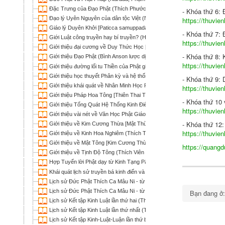
Ðặc Trưng của Ðạo Phật (Thích Phước Sơn)
- Khóa thứ 6:
Ðạo lý Uyên Nguyên của dân tộc Việt (Ngọc Kinh Lang Hoàn)
https://thuvie
Giáo lý Duyên Khởi [Paticca samuppada - Dependent Origination] (Thíc
- Khóa thứ 7:
Giới Luật công truyền hay bí truyền? (HT Thích Phước Sơn)
https://thuvie
Giới thiệu đại cương về Duy Thức Học [Tâm Lý học Phật giáo] (Tuệ Hạ
- Khóa thứ 8: 
Giới thiệu Đạo Phật (Bình Anson lược dịch)
https://thuvie
Giới thiệu đường lối tu Thiền của Phật giáo (Thích Thanh Từ)
Giới thiệu học thuyết Phân kỳ và hệ thống Phán giáo (Khải Thiên)
- Khóa thứ 9:
Giới thiệu khái quát về Nhân Minh Học Phật Giáo [Logic Học Phật Giáo] 
https://thuvie
Giới thiệu Pháp Hoa Tông [Thiên Thai Tông] (Thích Trí Quảng)
- Khóa thứ 10
Giới thiệu Tổng Quát Hệ Thống Kinh Điển Hán Tạng (Đào Nguyên)
https://thuvie
Giới thiệu vài nét về Văn Học Phật Giáo Việt Nam (Thích Tâm Hải)
- Khóa thứ 12
Giới thiệu về Kim Cương Thừa [Mật Thừa] (Nguyễn Thế Đăng)
https://thuvie
Giới thiệu về Kinh Hoa Nghiêm (Thích Trí Quảng)
Giới thiệu về Mật Tông [Kim Cương Thừa] (Thích Viên Giác)
https://quangd
Giới thiệu về Tịnh Độ Tông (Thích Viên Giác)
Hợp Tuyển lời Phật dạy từ Kinh Tạng Pāli (Bodhi; Nguyên Nhật Trần Nh
Khái quát lịch sử truyền bá kinh điển và những đặc điểm của Kinh tạng 
Lịch sử Đức Phật Thích Ca Mâu Ni - từ Đản sanh đến Thành đạo (Gia 
Lịch sử Đức Phật Thích Ca Mâu Ni - từ Thành đạo đến nhập Niết bàn (G
Bạn đang 
Lịch sử Kết tập Kinh Luật lần thứ hai (Thích Phước Sơn)
Lịch sử Kết tập Kinh Luật lần thứ nhất (Thích Phước Sơn)
Lịch sử Kết tập Kinh-Luật-Luận lần thứ ba (Thích Phước Sơn)