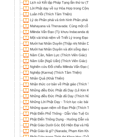
Lịch sử Kết tập Pháp Tạng lần thứ tư (Thích Phước Sơn)
Lời Phật dạy về sự Hòa Hợp trong Cộng đồng và Xã hội - Hợp Tuyể
Luân Hồi (Thích Tâm Thiện)
Lý do Phân phái và tình hình Phân phái trong đạo Phật (Minh Chi)
Mahayana và Theravada: Cùng một cỗ xe (Bình Anson)
Milinda Vấn Đạo (Tỳ khưu Indacanda dịch)
Một vài khái niệm về Triết Lý trong Đạo Phật (Phật-Điển Hành-Tư)
Mười hai Nhân Duyên [Thập nhị Nhân Duyên] (Thích Tâm Hải)
Mười hai Nhân Duyên và đời sống đạo (Nhựt Chiếu)
Năm Căn, Năm Lực (Thích Viên Giác)
Năm Uẩn [Ngũ Uẩn] (Thích Viên Giác)
Nghiên cứu Đối chiếu Milinda Vấn Đạo (Chữ Pāli) và Kinh Na-Tiên Tỷ-
Nghiệp [Karma] (Thích Tâm Thiện)
Nhân Quả (Khải Thiên)
Nhận thức cơ bản về Phật giáo (Thích Tố Huân)
Những điều Đức Phật đã Dạy (Lê Kim Kha dịch)
Những điều Đức Phật đã Dạy (Thích Nữ Trí Hải dịch)
Những Lời Phật Dạy - Trích lục các bài giảng trong Kinh điển Pāli (Bình 
Những quan niệm về Đạo Phật (Thích Trí Quảng)
Phật Điển Phổ Thông - Dẫn Vào Tuệ Giác Phật (ICDV; Lê Mạnh Thát, HT
Phật Điển Thông Dụng - Hướng Dẫn và Tuệ Tri của Ðức Phật (ICDV; TT
Phật Giáo Dưới Góc Độ Hiện Đại và Hậu Hiện Đại (Quán Như)
Phật Giáo là gì? (Narada; Phạm Kim Khánh dịch)
Phật Giáo trong Thời đại Khoa Học (Trần Chung Ngọc)