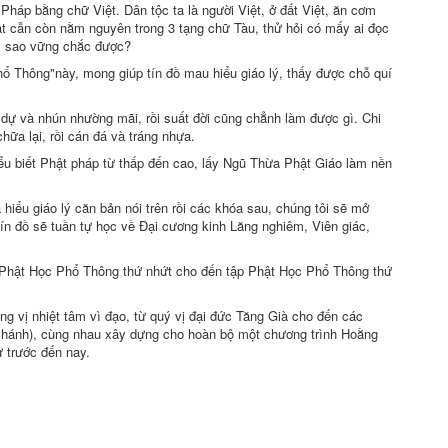
háp bằng chữ Việt. Dân tộc ta là người Việt, ở đất Việt, ăn cơm
hật cẫn còn nằm nguyên trong 3 tạng chữ Tàu, thử hỏi có mấy ai đọc
àm sao vững chắc được?
hổ Thông"này, mong giúp tín đồ mau hiểu giáo lý, thấy được chỗ quí
 dự và nhún nhường mãi, rồi suất đời cũng chẳnh làm được gì. Chi
ữa lại, rồi cán đá và tráng nhựa.
ểu biết Phật pháp từ thấp đến cao, lấy Ngũ Thừa Phật Giáo làm nền
hiểu giáo lý căn bản nói trên rồi các khóa sau, chúng tôi sẽ mở
ín đồ sẽ tuần tự học về Ðại cương kinh Lăng nghiêm, Viên giác,
p Phật Học Phổ Thông thứ nhứt cho đến tập Phật Học Phổ Thông thứ
ng vị nhiệt tâm vì đạo, từ quý vị đại đức Tăng Già cho đến các
ài chánh), cùng nhau xây dựng cho hoàn bộ một chương trình Hoằng
 trước đến nay.