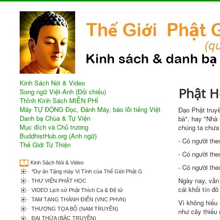
Kinh Sách Nói & Video
Phật H
Song ngữ Việt-Anh (Đối chiếu)
Thỉnh Kinh Sách MIỄN PHÍ
Máy TỰ ĐỘNG Đọc, Đánh Máy, báo lỗi tiếng Việt
Ðạo Phật truyề
Danh bạ Chùa & Tự Viện
bà", hay "Nhà 
Mục đích và Chủ trương
chúng ta chưa 
BuddhistHub.org (Anh ngữ)
- Có người the
Thế Giới Từ Thiện
- Có người the
Kinh Sách Nói & Video
- Có người the
*Dự án Tặng máy Vi Tính của Thế Giới Phật Giáo
Ngày nay, vẫn 
THƯ VIỆN PHẬT HỌC
cái khối tín đ
VIDEO Lịch sử Phật Thích Ca & Đệ tử
TAM TẠNG THÁNH ĐIỂN (VNC PHVN)
Vì không hiểu 
THƯỢNG TỌA BỘ (NAM TRUYỀN)
như cây thiếu 
ĐẠI THỪA (BẮC TRUYỀN)