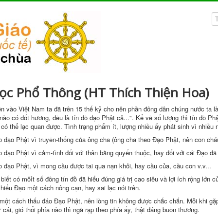
ọc Phổ Thông (HT Thích Thiện Hoa)
n vào Việt Nam ta đã trên 15 thế kỷ cho nên phần đông dân chúng nước ta l
nào có đốt hương, đều là tín đồ đạo Phật cả...". Kể về số lượng thì tín đồ P
có thể lạc quan được. Tình trạng phẩm ít, lượng nhiều ấy phát sinh vì nhiều
o đạo Phật vì truyền-thống của ông cha (ông cha theo Ðạo Phật, nên con chá
o đạo Phật vì cảm-tình đối với thân bằng quyến thuộc, hay đối với cái Ðạo đã
o đạo Phật, vì mong cầu được tai qua nạn khỏi, hay cầu của, cầu con v.v...
biết có môỉt số đông tín đồ đã hiểu đúng giá trị cao siêu và lợi ích rộng lớn
ồ hiểu Ðạo một cách nông cạn, hay sai lạc nói trên.
một cách thấu đáo Ðạo Phật, nên lòng tin không được chắc chắn. Mỗi khi gặp m
r cái, gió thổi phía nào thì ngã rạp theo phía ấy, thật đáng buồn thương.