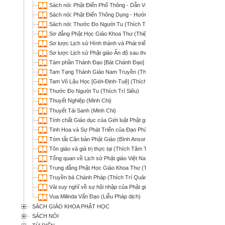
Sách nói: Phật Điển Phổ Thông - Dẫn Vào Tuệ Giác Phật (Lê Mạnh Thát
Sách nói: Phật Điển Thông Dụng - Hướng Dẫn và Tuệ Tri của Ðức Phật 
Sách nói: Thước Đo Người Tu (Thích Trí Siêu)
Sơ đẳng Phật Học Giáo Khoa Thư (Thiện Nhơn biên soạn; HT Thích Hàn
Sơ lược Lịch sử Hình thành và Phát triển các Tông phái Phật giáo Tru
Sơ lược Lịch sử Phật giáo Ấn độ sau thời đức Phật (Thích Tâm Hải)
Tám phần Thánh Đạo [Bát Chánh Đạo] (Thích Tâm Khanh)
Tam Tạng Thánh Giáo Nam Truyền (Thích Phước Sơn)
Tam Vô Lậu Học [Giới-Định-Tuệ] (Thích Từ Hòa & Thích Phước Lượng)
Thước Đo Người Tu (Thích Trí Siêu)
Thuyết Nghiệp (Minh Chi)
Thuyết Tái Sanh (Minh Chi)
Tính chất Giáo dục của Giới luật Phật giáo (Thích Phước Sơn)
Tinh Hoa và Sự Phát Triển của Đạo Phật (Chân Pháp Nguyễn Hữu Hiệu 
Tóm tắt Căn bản Phật Giáo (Bình Anson)
Tôn giáo và giá trị thực tại (Thích Tâm Thiện)
Tổng quan về Lịch sử Phật giáo Việt Nam (Thích Tâm Hải)
Trung đẳng Phật Học Giáo Khoa Thư (Thiện Nhơn biên soạn; Thích Ngu
Truyền bá Chánh Pháp (Thích Trí Quảng)
Vài suy nghĩ về sự hội nhập của Phật giáo vào nền văn hóa Việt Nam (M
Vua Milinda Vấn Đạo (Liễu Pháp dịch)
SÁCH GIÁO KHOA PHẬT HỌC
SÁCH NÓI