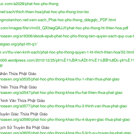
duc.com/a2028/phat-hoc-pho-thong
.net/sach/thich-thien-hoa/phat-hoc-pho-thong-tron-bo
ongmotamhon.net/xem-sach_Phat-hoc-pho-thong_ddsgqlc_PDF.html
u.com/images/file/vIm03_QX0wgQAJJf/phat-hoc-pho-thong-ht-thien-hoa.pdf
nhoasen.org/a16306/ebook-epub-phat-hoc-pho-thong-tam-quyen-sach-quy-cua-t
atgiao.org/phpt-tth-q1/
oi.vn/thu-vien-kinh-sach/phat-hoc-pho-thong-quyen-1-ht-thich-thien-hoa/53.html
o84000.wordpress.com/2010/12/25/ph%E1%BA%ADt-h%E1%BB%8Dc-ph%E1
9/
 Nhân Thừa Phật Giáo
nhoasen.org/a3535/phat-hoc-pho-thong-khoa-thu-1-nhan-thua-phat-giao
 Thiên Thừa Phật Giáo
i Thiên & Nguyễn Chung Tú)
nhoasen.org/a3547/phat-hoc-pho-thong-khoa-thu-hai-thien-thua-phat-giao
 Thinh Văn Thừa Phật Giáo
nhoasen.org/a3577/phat-hoc-pho-thong-khoa-thu-3-thinh-van-thua-phat-giao
 Duyên Giác Thừa Phật Giáo
nhoasen.org/a3590/phat-hoc-pho-thong-khao-thu-4-duyen-giac-thua-phat-giao
iện Minh dịch)
 Lịch Sử Truyền Bá Phật Giáo
Kha biên dịch)
nhoasen.org/a3605/phat-hoc-pho-thong-khoa-thu-5-lich-su-truyen-ba-phat-giao