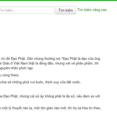
Tìm kiếm nâng cao
Tìm kiếm
à tín đồ Ðạo Phật. Dân chúng thường nói "Ðạo Phật là đạo của ông
hật Giáo ở Việt Nam thật là đông đảo; nhưng xét về phần phẩm, thì
 nguyên-nhân phức tạp:
u cũng theo).
 chia sẽ những phút vui buồn, thịnh suy của đất nước.
 của Ðạo Phật, nhưng cái số ấy không phải là đa số, nếu đem so với
ột lý thuyết nào lạ, một tôn giáo nào mới, thì họ ùa hòa tin theo,