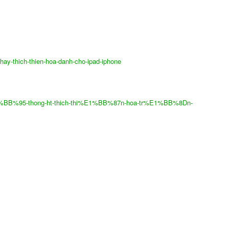
hay-thich-thien-hoa-danh-cho-ipad-iphone
%BB%95-thong-ht-thich-thi%E1%BB%87n-hoa-tr%E1%BB%8Dn-