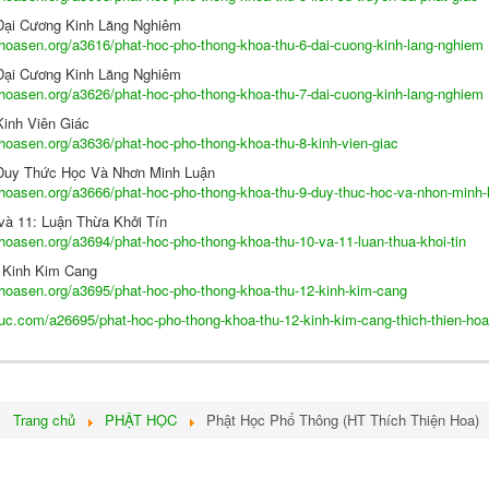
 Đại Cương Kinh Lăng Nghiêm
nhoasen.org/a3616/phat-hoc-pho-thong-khoa-thu-6-dai-cuong-kinh-lang-nghiem
h Chơn Thiện)
 Đại Cương Kinh Lăng Nghiêm
nhoasen.org/a3626/phat-hoc-pho-thong-khoa-thu-7-dai-cuong-kinh-lang-nghiem
nh)
Kinh Viên Giác
nhoasen.org/a3636/phat-hoc-pho-thong-khoa-thu-8-kinh-vien-giac
 Duy Thức Học Và Nhơn Minh Luận
(Minh Chi)
nhoasen.org/a3666/phat-hoc-pho-thong-khoa-thu-9-duy-thuc-hoc-va-nhon-minh-
 và 11: Luận Thừa Khởi Tín
nhoasen.org/a3694/phat-hoc-pho-thong-khoa-thu-10-va-11-luan-thua-khoi-tin
: Kinh Kim Cang
nhoasen.org/a3695/phat-hoc-pho-thong-khoa-thu-12-kinh-kim-cang
uc.com/a26695/phat-hoc-pho-thong-khoa-thu-12-kinh-kim-cang-thich-thien-hoa
ư Mai dịch)
Nikaya (Thích Viên Giác)
Tuệ)
ia Tuệ)
ở:
Trang chủ
PHẬT HỌC
Phật Học Phổ Thông (HT Thích Thiện Hoa)