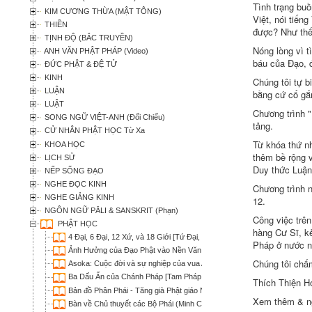
Tình trạng buồ
KIM CƯƠNG THỪA (MẬT TÔNG)
Việt, nói tiến
THIỀN
được? Như thế 
TỊNH ĐỘ (BẮC TRUYỀN)
Nóng lòng vì t
ANH VĂN PHẬT PHÁP (Video)
báu của Ðạo, 
ĐỨC PHẬT & ĐỆ TỬ
KINH
Chúng tôi tự b
LUẬN
bằng cứ cố gắn
LUẬT
Chương trình "
SONG NGỮ VIỆT-ANH (Đối Chiếu)
tảng.
CỬ NHÂN PHẬT HỌC Từ Xa
Từ khóa thứ nh
KHOA HỌC
thêm bề rộng v
LỊCH SỬ
Duy thức Luận
NẾP SỐNG ĐẠO
NGHE ĐỌC KINH
Chương trình 
NGHE GIẢNG KINH
12.
NGÔN NGỮ PĀLI & SANSKRIT (Phạn)
Công việc trên
PHẬT HỌC
hàng Cư Sĩ, kẻ
4 Đại, 6 Đại, 12 Xứ, và 18 Giới [Tứ Đại, Lục Đại, Thập nhị Xứ và Thập b
Pháp ở nước n
Ảnh Hưởng của Đạo Phật vào Nền Văn Hóa Việt Nam (Thích Trí Quảng
Chúng tôi chấm
Asoka: Cuộc đời và sự nghiệp của vua A-dục - Tuyển tập (Nhiều Tác Gi
Ba Dấu Ấn của Chánh Pháp [Tam Pháp Ấn] (Nguyên Tuấn)
Thích Thiện H
Bản đồ Phân Phái - Tăng già Phật giáo Nguyên Thủy
Xem thêm & n
Bàn về Chủ thuyết các Bộ Phái (Minh Chi)