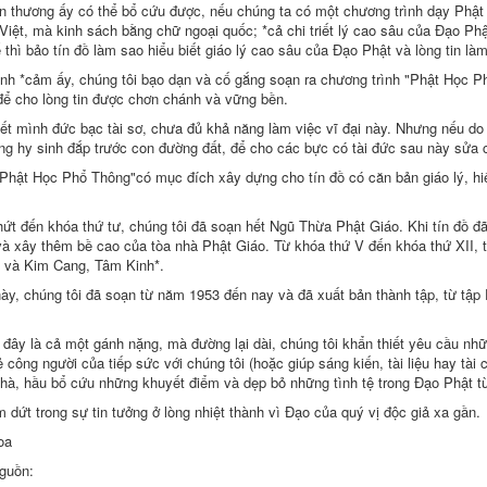
n thương ấy có thể bổ cứu được, nếu chúng ta có một chương trình dạy Phật P
g Việt, mà kinh sách bằng chữ ngoại quốc; *cả chi triết lý cao sâu của Ðạo P
thì bảo tín đồ làm sao hiểu biết giáo lý cao sâu của Ðạo Phật và lòng tin l
ình *cảm ấy, chúng tôi bạo dạn và cố gắng soạn ra chương trình "Phật Học P
để cho lòng tin được chơn chánh và vững bền.
iết mình đức bạc tài sơ, chưa đủ khả năng làm việc vĩ đại này. Nhưng nếu do
g hy sinh đắp trước con đường đất, để cho các bực có tài đức sau này sửa ch
Phật Học Phổ Thông"có mục đích xây dựng cho tín đồ có căn bản giáo lý, hi
ứt đến khóa thứ tư, chúng tôi đã soạn hết Ngũ Thừa Phật Giáo. Khi tín đồ đã 
à xây thêm bề cao của tòa nhà Phật Giáo. Từ khóa thứ V đến khóa thứ XII, t
 và Kim Cang, Tâm Kinh*.
này, chúng tôi đã soạn từ năm 1953 đến nay và đã xuất bản thành tập, từ tậ
 đây là cả một gánh nặng, mà đường lại dài, chúng tôi khẩn thiết yêu cầu nhữ
 công người của tiếp sức với chúng tôi (hoặc giúp sáng kiến, tài liệu hay t
át Giới] (Thích Tâm Thiện)
hà, hầu bổ cứu những khuyết điểm và dẹp bỏ những tình tệ trong Ðạo Phật từ
)
 dứt trong sự tin tưởng ở lòng nhiệt thành vì Ðạo của quý vị độc giả xa gần.
ả)
oa
guồn: