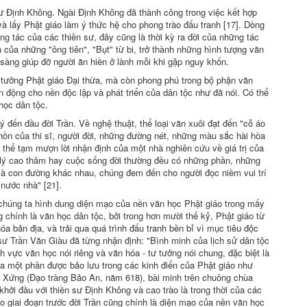
sư Ðịnh Không. Ngài Ðịnh Không đã thành công trong việc kết hợp
 và lấy Phật giáo làm ý thức hệ cho phong trào đấu tranh [17]. Dòng
g tác của các thiền sư, đây cũng là thời kỳ ra đời của những tác
của những "ông tiên", "Bụt" từ bi, trở thành những hình tượng văn
 sàng giúp đỡ người ăn hiền ở lành mỗi khi gặp nguy khốn.
 tưởng Phật giáo Ðại thừa, mà còn phong phú trong bộ phận văn
vận động cho nền độc lập và phát triển của dân tộc như đã nói. Có thể
học dân tộc.
ý đến đầu đời Trần. Về nghệ thuật, thể loại văn xuôi đạt đến "cỗ áo
m hồn của thi sĩ, người đời, những đường nét, những màu sắc hài hòa
ó thể tạm mượn lời nhận định của một nhà nghiên cứu về giá trị của
iết lý cao thâm hay cuộc sống đời thường đều có những phần, những
và con đường khác nhau, chúng đem đến cho người đọc niềm vui trí
nước nhà" [21].
chúng ta hình dung diện mạo của nền văn học Phật giáo trong mấy
 chính là văn học dân tộc, bởi trong hơn mười thế kỷ, Phật giáo từ
 bản địa, và trải qua quá trình đấu tranh bền bỉ vì mục tiêu độc
sư Trần Văn Giàu đã từng nhận định: "Bình minh của lịch sử dân tộc
nh vực văn học nói riêng và văn hóa - tư tưởng nói chung, đặc biệt là
 ta một phần được bảo lưu trong các kinh điển của Phật giáo như
inh Xứng (Ðạo tràng Bảo An, năm 618), bài minh trên chuông chùa
hởi đầu với thiền sư Ðịnh Không và cao trào là trong thời của các
o giai đoạn trước đời Trần cũng chính là diện mạo của nền văn học