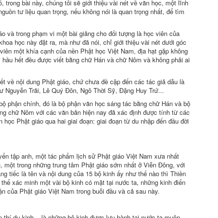
 trong bài này, chúng tôi sẽ giới thiệu vài nét về văn học, một lĩnh
uồn tư liệu quan trọng, nếu không nói là quan trọng nhất, để tìm
áo và trong phạm vi một bài giảng cho đối tượng là học viên của
oa học này đặt ra, mà như đã nói, chỉ giới thiệu vài nét dưới góc
c viên một khía cạnh của nền Phật học Việt Nam, địa hạt gặp không
i hầu hết đều được viết bằng chữ Hán và chữ Nôm và không phải ai
ết về nội dung Phật giáo, chứ chưa đề cập đến các tác giả dẫu là
hư Nguyễn Trãi, Lê Quý Ðôn, Ngô Thời Sỹ, Ðặng Huy Trứ...
i bộ phận chính, đó là bộ phận văn học sáng tác bằng chữ Hán và bộ
ng chữ Nôm với các văn bản hiện nay đã xác định được tính từ các
 học Phật giáo qua hai giai đoạn: giai đoạn từ du nhập đến đầu đời
 uyển tập anh, một tác phẩm lịch sử Phật giáo Việt Nam xưa nhất
âu, một trong những trung tâm Phật giáo sớm nhất ở Viễn Ðông, với
ng tiếc là tên và nội dung của 15 bộ kinh ấy như thế nào thì Thiền
 thể xác minh một vài bộ kinh có mặt tại nước ta, những kinh điển
uận của Phật giáo Việt Nam trong buỗi đầu và cả sau này.
 thí dụ kinh... là những bộ kinh được lưu hành tại nước ta muộn