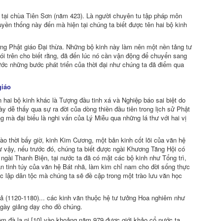
 tại chùa Tiên Sơn (năm 423). Là người chuyên tu tập pháp môn
yền thống này đến mà hiện tại chúng ta biết được tên hai bộ kinh
ưởng Phật giáo Ðại thừa. Những bộ kinh này làm nên một nền tảng tư
ói trên cho biết rằng, đã đến lúc nó cần vận động để chuyển sang
rước những bước phát triển của thời đại như chúng ta đã điểm qua
giáo
n hai bộ kinh khác là Tượng đầu tinh xá và Nghiệp báo sai biệt do
 dễ thấy qua sự ra đời của dòng thiền đầu tiên trong lịch sử Phật
 mà đại biểu là nghi vấn của Lý Miễu qua những lá thư với hai vị
ào thời bấy giờ, kinh Kim Cương, một bản kinh cốt lõi của văn hệ
ư vậy, nếu trước đó, chúng ta biết được ngài Khương Tăng Hội có
 ngài Thanh Biện, tại nước ta đã có mặt các bộ kinh như Tổng trì,
ận tinh túy của văn hệ Bát nhã, làm kim chỉ nam cho đời sống thực
ộc lập dân tộc mà chúng ta sẽ đề cập trong một trào lưu văn học
ả (1120-1180)... các kinh văn thuộc hệ tư tưởng Hoa nghiêm như
 ngày giảng dạy cho đồ chúng.
ệm đà la ni [10] vào khoảng năm 979 được giới khảo cổ nước ta