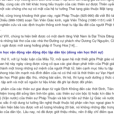
, HT Tuệ Sỹ chủ biên dịch) - Chương 8-12
đây, cùng các chi tiết khác trong tiểu truyện của các thiền sư được Thiền uyể
(ICDV; TT Thích Nhật Từ chủ biên dịch)
là một xác chứng cho sự có mặt của hệ tư tưởng Thai tạng giáo thuộc Mật tạng 
ế, cũng trong khoảng thời gian này, ngài Pháp Thuận (925-990) đã viết Bồ tát
h Trụ dịch)
Chiếu (999-1090) soạn Tán Viên Giác kinh, ngài Viên Thông (1080-1151) viết Tă
ng Quốc (Thích Tâm Khanh)
nghiên cứu và xác định truyền thống sinh hoạt tu tập lâu đời của người Phậ
.
hứ VIII, chúng ta hiện biết được có một danh tăng Việt Nam là Ðại Thừa Ðăng
 và những bài thơ của các nhà thơ Ðường cự phách như Dương Cự Nguyên, Cỗ
c ngài được mời sang hoằng pháp ở Trung Hoa [14]...
ăn học vận động vận động độc lập dân tộc (dòng văn học thời sự)
 thứ II, với Lý hoặc luận của Mâu Tử, mối quan hệ mật thiết giữa Phật giáo 
uan hệ này ngày càng được củng cố qua các giai đoạn phát triển của Phật giá
dịch)
 thành một trong những sứ mệnh của người Phật tử, bên cạnh mục tiêu tu tập đ
phong trào lớn mạnh mà đỉnh điểm của nó có thể nói là thời thiền sư Vạn Hạn
ăn học Phật giáo đặc thù, những bài sấm, thi kệ, thi tụng nuôi dưỡng ý thức
tập anh và một số nguồn tư liệu khác đã ghi lại được đôi phần.
yên Liên dịch)
phẩm của các thiền sư giai đoạn từ ngài Ðịnh Không đến các thời Ðinh, Tiền 
iệm trong đời sống tâm linh-tôn giáo, các thiền sư còn bộc lộ hoặc kín đáo 
inh Chi)
ộ (Vận nước) của thiền sư Pháp Thuận và bài từ tiễn sứ thần Lý Giác về nướ
c sắc ở nội dung tư tưởng lẫn nghệ thuật thuộc bộ phận văn học ngoại giao h
hẩm hiện bảo lưu được với số lượng khoảng 20 bài, nó không những đặc trưn
o của dân tộc. Lâu nay, nó đã được giới thiệu nhiều, nên ở đây chỉ điểm qua 