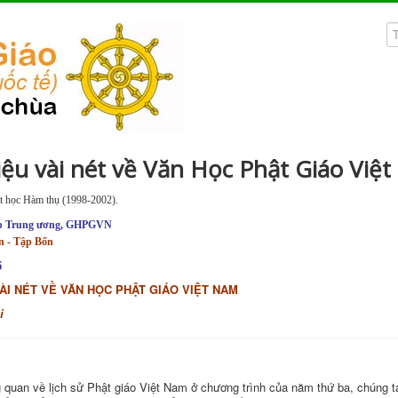
hiệu vài nét về Văn Học Phật Giáo Việ
t học
Hàm thụ (1998-2002).
p Trung ương, GHPGVN
n - Tập Bốn
5
VÀI NÉT VỀ VĂN HỌC PHẬT GIÁO VIỆT NAM
i
 quan về lịch sử Phật giáo Việt Nam ở chương trình của năm thứ ba, chúng ta 