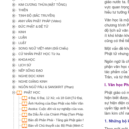
giáo nước ta. 
KIM CƯƠNG THỪA (MẬT TÔNG)
vực quan trọng
THIỀN
hiểu tư tưởng 
TỊNH ĐỘ (BẮC TRUYỀN)
Văn học là một
ANH VĂN PHẬT PHÁP (Video)
chương trình P
ĐỨC PHẬT & ĐỆ TỬ
độ lịch sử văn
KINH
ít khó khăn k
LUẬN
cũng có thể ti
LUẬT
Một vấn đề khá
SONG NGỮ VIỆT-ANH (Đối Chiếu)
Phật tử nhưng 
CỬ NHÂN PHẬT HỌC Từ Xa
KHOA HỌC
Ngôn ngữ là ch
LỊCH SỬ
phận văn học 
NẾP SỐNG ĐẠO
tác phẩm của T
Trần, và từ th
NGHE ĐỌC KINH
NGHE GIẢNG KINH
I. Văn học Ph
NGÔN NGỮ PĀLI & SANSKRIT (Phạn)
Phật giáo có m
PHẬT HỌC
hiện biết được
4 Đại, 6 Đại, 12 Xứ, và 18 Giới [Tứ Đại, Lục Đại, Thập nhị Xứ và Thập b
sự hiện diện c
Ảnh Hưởng của Đạo Phật vào Nền Văn Hóa Việt Nam (Thích Trí Quảng
uyển tập anh k
Asoka: Cuộc đời và sự nghiệp của vua A-dục - Tuyển tập (Nhiều Tác Gi
làm kim chỉ na
Ba Dấu Ấn của Chánh Pháp [Tam Pháp Ấn] (Nguyên Tuấn)
1. Những bộ 
Bản đồ Phân Phái - Tăng già Phật giáo Nguyên Thủy
Bàn về Chủ thuyết các Bộ Phái (Minh Chi)
Theo một một s