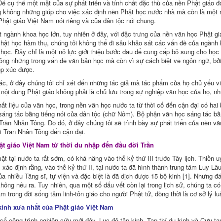
Ðể cụ thể một mặt của sự phát triển và tính chất đặc thù của nền Phật giáo đó,
 không những giúp cho việc xác định nền Phật học nước nhà mà còn là một ng
Phật giáo Việt Nam nói riêng và của dân tộc nói chung.
 ngành khoa học lớn, tuy nhiên ở đây, với đặc trưng của nền văn học Phật gi
hật học hàm thụ, chúng tôi không thể đi sâu khảo sát các vấn đề của ngành kh
 học. Ðây chỉ là một nỗ lực giới thiệu bước đầu để cung cấp bỗ sung cho họ
hông những trong vấn đề văn bản học mà còn vì sự cách biệt về ngôn ngữ, bở
ếp xúc được.
c, ở đây chúng tôi chỉ xét đến những tác giả mà tác phẩm của họ chủ yếu vi
nội dung Phật giáo không phải là chủ lưu trong sự nghiệp văn học của họ, n
ất liệu của văn học, trong nền văn học nước ta từ thời cổ đến cận đại có ha
sáng tác bằng tiếng nói của dân tộc (chữ Nôm). Bộ phận văn học sáng tác bằ
rần Nhân Tông. Do đó, ở đây chúng tôi sẽ trình bày sự phát triển của nền văn
ời Trần Nhân Tông đến cận đại.
ật giáo Việt Nam từ thời du nhập đến đầu đời Trần
ặt tại nước ta rất sớm, có khả năng vào thế kỷ thứ III trước Tây lịch. Thiền
, xác định rằng, vào thế kỷ thứ II, tại nước ta đã hình thành trung tâm Luy L
át Giới] (Thích Tâm Thiện)
ủa nhiều Tăng sĩ, tự viện và đặc biệt là đã dịch được 15 bộ kinh [1]. Nhưng đá
)
hông nêu ra. Tuy nhiên, qua một số dấu vết còn lại trong lịch sử, chúng ta có
ả)
m trong đời sống tâm linh-tôn giáo cho người Phật tử, đồng thời là cơ sở lý l
kinh xưa nhất của Phật giáo Việt Nam
ố công trình nghiên cứu mới đây, Lục độ tập kinh, Tạp thí dụ kinh và Cựu tạp