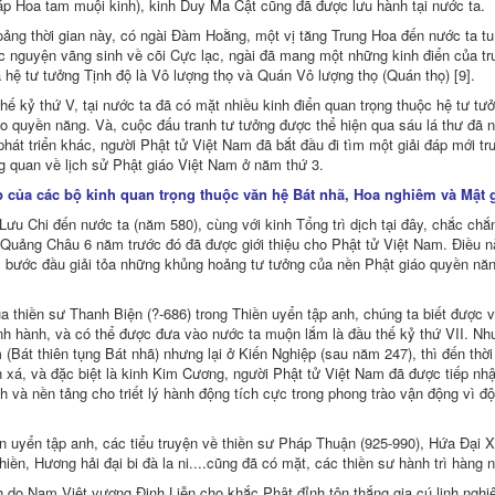
p Hoa tam muội kinh), kinh Duy Ma Cật cũng đã được lưu hành tại nước ta.
ảng thời gian này, có ngài Ðàm Hoằng, một vị tăng Trung Hoa đến nước ta tu
c nguyện vãng sinh về cõi Cực lạc, ngài đã mang một những kinh điển của tru
ịch)
 hệ tư tưởng Tịnh độ là Vô lượng thọ và Quán Vô lượng thọ (Quán thọ) [9].
hế kỷ thứ V, tại nước ta đã có mặt nhiều kinh điển quan trọng thuộc hệ tư t
o quyền năng. Và, cuộc đấu tranh tư tưởng được thể hiện qua sáu lá thư đã n
phát triển khác, người Phật tử Việt Nam đã bắt đầu đi tìm một giải đáp mới t
n Nhân Tông (Thích Tâm Hải)
g quan về lịch sử Phật giáo Việt Nam ở năm thứ 3.
 của các bộ kinh quan trọng thuộc văn hệ Bát nhã, Hoa nghiêm và Mật 
Lưu Chi đến nước ta (năm 580), cùng với kinh Tổng trì dịch tại đây, chắc chắ
 Quảng Châu 6 năm trước đó đã được giới thiệu cho Phật tử Việt Nam. Ðiều này
ảng)
 bước đầu giải tỏa những khủng hoảng tư tưởng của nền Phật giáo quyền năng
i)
ền)
a thiền sư Thanh Biện (?-686) trong Thiền uyển tập anh, chúng ta biết được v
ddhist (Dzongsar Jamyang Khyentse Rinpoche; Better Version)
nh hành, và có thể được đưa vào nước ta muộn lắm là đầu thế kỷ thứ VII. Nh
th: A Guide to Happiness (Khenpo Sherab Zangpo; Better Version)
(Bát thiên tụng Bát nhã) nhưng lại ở Kiến Nghiệp (sau năm 247), thì đến thời
hật Trần Như Mai dịch)
 xá, và đặc biệt là kinh Kim Cương, người Phật tử Việt Nam đã được tiếp nh
 Hợp Tuyển từ Kinh Tạng Pāli (Bodhi; Nguyên Nhật Trần Như Mai dịch)
h và nền tảng cho triết lý hành động tích cực trong phong trào vận động vì đ
 Hợp Tuyển từ Kinh Tạng Pāli (Nguyên Nhật Trần Như Mai) - Chương I-VII
 Hợp Tuyển từ Kinh Tạng Pāli (Nguyên Nhật Trần Như Mai) - Chương VIII-X
 uyển tập anh, các tiểu truyện về thiền sư Pháp Thuận (925-990), Hứa Ðại X
, HT Tuệ Sỹ chủ biên dịch)
iền, Hương hải đại bi đà la ni....cũng đã có mặt, các thiền sư hành trì hàng
, HT Tuệ Sỹ chủ biên dịch) - Chương 1-3
, HT Tuệ Sỹ chủ biên dịch) - Chương 4-7
 do Nam Việt vương Ðinh Liễn cho khắc Phật đỉnh tôn thắng gia cú linh nghi