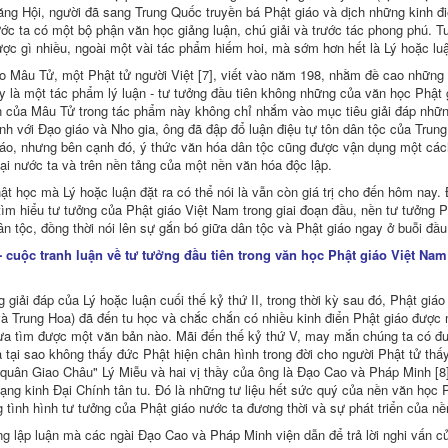
g Hội, người đã sang Trung Quốc truyền bá Phật giáo và dịch những kinh đi
ước ta có một bộ phận văn học giảng luận, chú giải và trước tác phong phú. 
n từ Kinh Tạng Pāli (Bodhi; Nguyên Nhật Trần Như Mai dịch)
ược gì nhiều, ngoài một vài tác phẩm hiếm hoi, mà sớm hơn hết là Lý hoặc lu
o Mâu Tử, một Phật tử người Việt [7], viết vào năm 198, nhằm đề cao những giá
y là một tác phẩm lý luận - tư tưởng đầu tiên không những của văn học Phật
n của Mâu Tử trong tác phẩm này không chỉ nhắm vào mục tiêu giải đáp những
nh với Ðạo giáo và Nho gia, ông đã đập đổ luận điệu tự tôn dân tộc của Trung
iáo, nhưng bên cạnh đó, ý thức văn hóa dân tộc cũng được vận dụng một các
tại nước ta và trên nền tảng của một nền văn hóa độc lập.
t học mà Lý hoặc luận đặt ra có thể nói là vẫn còn giá trị cho đến hôm nay.
tìm hiểu tư tưởng của Phật giáo Việt Nam trong giai đoạn đầu, nền tư tưởng 
Kheo (Chữ Hán) (Thích Minh Châu; Trần Phương Lan dịch)
n tộc, đồng thời nói lên sự gắn bó giữa dân tộc và Phật giáo ngay ở buỗi đầu
 - cuộc tranh luận về tư tưởng đầu tiên trong văn học Phật giáo Việt N
 giải đáp của Lý hoặc luận cuối thế kỷ thứ II, trong thời kỳ sau đó, Phật gi
à Trung Hoa) đã đến tu học và chắc chắn có nhiều kinh điển Phật giáo được m
hưa tìm được một văn bản nào. Mãi đến thế kỷ thứ V, may mắn chúng ta có đư
Anson dịch)
à tại sao không thấy đức Phật hiện chân hình trong đời cho người Phật tử thấy
 quân Giao Châu" Lý Miễu và hai vị thầy của ông là Ðạo Cao và Pháp Minh [8
 Tuệ Sỹ chủ biên dịch)
tạng kinh Ðại Chính tân tu. Ðó là những tư liệu hết sức quý của nền văn học P
 Thích Nhật Từ chủ biên dịch)
 tình hình tư tưởng của Phật giáo nước ta đương thời và sự phát triển của nền
 lập luận mà các ngài Ðạo Cao và Pháp Minh viện dẫn để trả lời nghi vấn củ