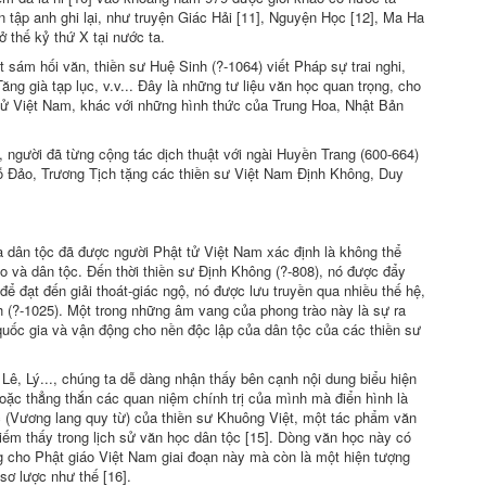
n tập anh ghi lại, như truyện Giác Hải [11], Nguyện Học [12], Ma Ha
ở thế kỷ thứ X tại nước ta.
 sám hối văn, thiền sư Huệ Sinh (?-1064) viết Pháp sự trai nghi,
ng già tạp lục, v.v... Ðây là những tư liệu văn học quan trọng, cho
t tử Việt Nam, khác với những hình thức của Trung Hoa, Nhật Bản
, người đã từng cộng tác dịch thuật với ngài Huyền Trang (600-664)
 Ðảo, Trương Tịch tặng các thiền sư Việt Nam Ðịnh Không, Duy
và dân tộc đã được người Phật tử Việt Nam xác định là không thể
o và dân tộc. Ðến thời thiền sư Ðịnh Không (?-808), nó được đẩy
ể đạt đến giải thoát-giác ngộ, nó được lưu truyền qua nhiều thế hệ,
h (?-1025). Một trong những âm vang của phong trào này là sự ra
 quốc gia và vận động cho nền độc lập của dân tộc của các thiền sư
Lê, Lý..., chúng ta dễ dàng nhận thấy bên cạnh nội dung biểu hiện
hoặc thẳng thắn các quan niệm chính trị của mình mà điển hình là
c (Vương lang quy từ) của thiền sư Khuông Việt, một tác phẩm văn
iếm thấy trong lịch sử văn học dân tộc [15]. Dòng văn học này có
g cho Phật giáo Việt Nam giai đoạn này mà còn là một hiện tượng
sơ lược như thế [16].