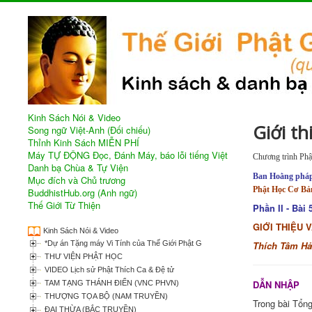
Kinh Sách Nói & Video
Giới t
Song ngữ Việt-Anh (Đối chiếu)
Thỉnh Kinh Sách MIỄN PHÍ
Máy TỰ ĐỘNG Đọc, Đánh Máy, báo lỗi tiếng Việt
Chương trình
Phậ
Danh bạ Chùa & Tự Viện
Ban Hoằng phá
Mục đích và Chủ trương
Phật Học Cơ Bả
BuddhistHub.org (Anh ngữ)
Thế Giới Từ Thiện
Phần II - Bài 
GIỚI THIỆU 
Kinh Sách Nói & Video
*Dự án Tặng máy Vi Tính của Thế Giới Phật Giáo
Thích Tâm Hả
THƯ VIỆN PHẬT HỌC
VIDEO Lịch sử Phật Thích Ca & Đệ tử
DẪN NHẬP
TAM TẠNG THÁNH ĐIỂN (VNC PHVN)
THƯỢNG TỌA BỘ (NAM TRUYỀN)
Trong bài Tổng
ĐẠI THỪA (BẮC TRUYỀN)