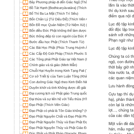
Bảy Phương pháp đi đến Giác Ngộ [Thất Giác Chi] (Thích Thiện Bảo)
lắm là vào thờ
Bồ Tát Hạnh [Bodhicaryàvatàra] (Thích Trí Siêu dịch)
thí dụ kinh sa
Bố Thí Ba La Mật (Thích Trí Siêu)
điểm qua nội d
Bốn Chân Lý [Tứ Diệu Đế] (Thích Viên Giác)
Lục độ tập kin
Bốn Đề mục Quán Niệm [Tứ Niệm Xứ] (Thích Phước Lượng)
đối độc lập tr
Bốn điều Đức Phật không thể làm được
sánh với những
Bức thông điệp từ con người của Đức Phật (Thích Trí Chơn)
Phạn ngữ như m
Bước đầu học Phật (Thích Thanh Từ)
Lục độ tập kin
Các Bài Học Phật (Phúc Trung Huỳnh Ái Tông)
Các Cấp Độ Giới Pháp (Thích Phước Sơn)
Chúng ta có th
Các Tông phái Phật Giáo tại Việt Nam (Phúc Trung Huỳnh Ái Tông)
ngộ, con đường
Chính giáo và tà giáo (Minh Mẫn)
thời bấy giờ n
Chuỗi Hạt Huyền trong Kinh Tạng Pali (Thích Chơn Thiện)
hóa nước ta, đ
Cơ sở Triết lý của Tam Luận Tông (Khải Thiên)
các quan niệm 
Con đường Giác Ngộ theo Kinh Điển Nikaya (Thích Nữ Trí Liên)
Lưu hành đồng 
Duyên khởi và tính Không được đồ giải qua phương trình E = MC2 (Khả
Cựu tạp thí dụ
Đại cương lịch sử Phật giáo Trung quốc (Thích Tâm Khanh)
hạ), phân thàn
Đại thừa và sự liên hệ với Tiểu thừa (HT Thích Minh Châu dịch)
còn lại là nhữ
Đạo Phật (Thích Viên Giác)
lợi..., chúng 
Đạo Phật có phải là Tôn Giáo không? (Huyền Chân)
của các dân tộ
Đạo Phật Nguyên Chất và Đạo Phật Pháp Môn (Thích Nhật Từ)
Đạo Phật Nguyên Thủy và Đạo Phật Đại Thừa (Wapola Rahula; Thích Th
Một vấn đề đán
Đạo Phật Nguyên Thủy và Phật Giáo Đại Thừa (Wapola Rahula; Lê Kim 
hán, mẫu người
Đức Phật và Phật Pháp (Narada; Phạm Kim Khánh dịch)