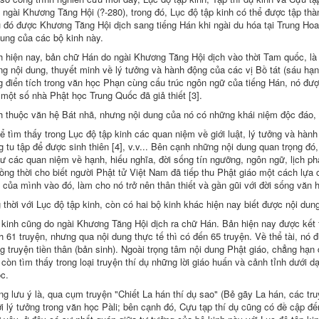
i ngài Khương Tăng Hội (?-280), trong đó, Lục độ tập kinh có thể được tập thà
u đó được Khương Tăng Hội dịch sang tiếng Hán khi ngài du hóa tại Trung Hoa
ung của các bộ kinh này.
h hiện nay, bản chữ Hán do ngài Khương Tăng Hội dịch vào thời Tam quốc, là 
ong nội dung, thuyết minh về lý tưởng và hành động của các vị Bồ tát (sáu hạ
 điển tích trong văn học Phạn cùng cấu trúc ngôn ngữ của tiếng Hán, nó được
ột số nhà Phật học Trung Quốc đã giả thiết [3].
h thuộc văn hệ Bát nhã, nhưng nội dung của nó có những khái niệm độc đáo,
ể tìm thấy trong Lục độ tập kinh các quan niệm về giới luật, lý tưởng và hành
 tu tập để được sinh thiên [4], v.v... Bên cạnh những nội dung quan trọng đ
hư các quan niệm về hạnh, hiếu nghĩa, đời sống tín ngưỡng, ngôn ngữ, lịch ph
ồng thời cho biết người Phật tử Việt Nam đã tiếp thu Phật giáo một cách lựa c
của mình vào đó, làm cho nó trở nên thân thiết và gần gũi với đời sống văn 
thời với Lục độ tập kinh, còn có hai bộ kinh khác hiện nay biết được nội dung
i Thiên & Nguyễn Chung Tú)
 kinh cũng do ngài Khương Tăng Hội dịch ra chữ Hán. Bản hiện nay được kết 
h 61 truyện, nhưng qua nội dung thực tế thì có đến 65 truyện. Về thể tài, nó đ
ng truyện tiền thân (bản sinh). Ngoài trọng tâm nội dung Phật giáo, chẳng hạn đ
ta còn tìm thấy trong loại truyện thí dụ những lời giáo huấn và cảnh tỉnh dưới 
c.
iện Minh dịch)
g lưu ý là, qua cụm truyện "Chiết La hán thí dụ sao" (Bẻ gãy La hán, các truy
Kha biên dịch)
 lý tưởng trong văn học Pàli; bên cạnh đó, Cựu tạp thí dụ cũng có đề cập đế