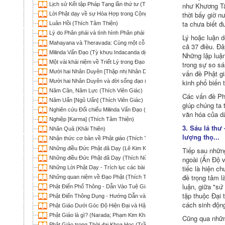
Lịch sử Kết tập Pháp Tạng lần thứ tư (Thích Phước Sơn)
như Khương Tăn
thời bấy giờ n
Lời Phật dạy về sự Hòa Hợp trong Cộng đồng và Xã hội - Hợp Tuyể
ta chưa biết đ
Luân Hồi (Thích Tâm Thiện)
Lý do Phân phái và tình hình Phân phái trong đạo Phật (Minh Chi)
Lý hoặc luận d
Mahayana và Theravada: Cùng một cỗ xe (Bình Anson)
cả 37 điều. Ðâ
Milinda Vấn Đạo (Tỳ khưu Indacanda dịch)
Những lập luậ
Một vài khái niệm về Triết Lý trong Đạo Phật (Phật-Điển Hành-Tư)
trong sự so sá
Mười hai Nhân Duyên [Thập nhị Nhân Duyên] (Thích Tâm Hải)
vấn đề Phật g
Mười hai Nhân Duyên và đời sống đạo (Nhựt Chiếu)
kinh phổ biến 
Năm Căn, Năm Lực (Thích Viên Giác)
Các vấn đề Phậ
Năm Uẩn [Ngũ Uẩn] (Thích Viên Giác)
giúp chúng ta 
Nghiên cứu Đối chiếu Milinda Vấn Đạo (Chữ Pāli) và Kinh Na-Tiên Tỷ-
văn hóa của dâ
Nghiệp [Karma] (Thích Tâm Thiện)
3. Sáu lá thư
Nhân Quả (Khải Thiên)
lượng thọ...
Nhận thức cơ bản về Phật giáo (Thích Tố Huân)
Những điều Đức Phật đã Dạy (Lê Kim Kha dịch)
Tiếp sau những
Những điều Đức Phật đã Dạy (Thích Nữ Trí Hải dịch)
ngoài (Ấn Ðộ v
tiếc là hiện c
Những Lời Phật Dạy - Trích lục các bài giảng trong Kinh điển Pāli (Bình 
đề trọng tâm l
Những quan niệm về Đạo Phật (Thích Trí Quảng)
luận, giữa "sứ
Phật Điển Phổ Thông - Dẫn Vào Tuệ Giác Phật (ICDV; Lê Mạnh Thát, HT
tập thuộc Ðại 
Phật Điển Thông Dụng - Hướng Dẫn và Tuệ Tri của Ðức Phật (ICDV; TT
cách sinh động
Phật Giáo Dưới Góc Độ Hiện Đại và Hậu Hiện Đại (Quán Như)
Phật Giáo là gì? (Narada; Phạm Kim Khánh dịch)
Cũng qua những
Phật Giáo trong Thời đại Khoa Học (Trần Chung Ngọc)