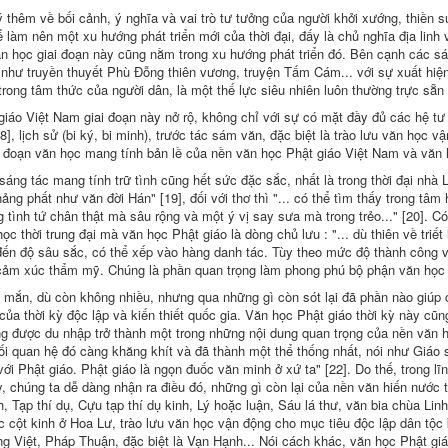
 thêm về bối cảnh, ý nghĩa và vai trò tư tưởng của người khởi xướng, thiền 
ể làm nên một xu hướng phát triển mới của thời đại, đấy là chủ nghĩa địa linh
n học giai đoạn này cũng nằm trong xu hướng phát triển đó. Bên cạnh các sán
hư truyền thuyết Phù Ðỗng thiên vương, truyện Tấm Cám... với sự xuất hiện 
trong tâm thức của người dân, là một thế lực siêu nhiên luôn thường trực sẵn
iáo Việt Nam giai đoạn này nở rộ, không chỉ với sự có mặt đầy đủ các hệ tư
18], lịch sử (bi ký, bi minh), trước tác sám văn, đặc biệt là trào lưu văn học 
ai đoạn văn học mang tính bản lề của nền văn học Phật giáo Việt Nam và văn 
áng tác mang tính trữ tình cũng hết sức đặc sắc, nhất là trong thời đại nhà L
ảng phất như văn đời Hán" [19], đối với thơ thì "... có thể tìm thấy trong tâ
 tình tứ chân thật mà sâu rộng và một ý vị say sưa mà trong trẻo..." [20]. C
học thời trung đại mà văn học Phật giáo là dòng chủ lưu : "... dù thiên về tr
đến độ sâu sắc, có thể xếp vào hàng danh tác. Tùy theo mức độ thành công 
cảm xúc thẩm mỹ. Chúng là phần quan trọng làm phong phú bộ phận văn học 
 mắn, dù còn không nhiều, nhưng qua những gì còn sót lại đã phần nào giúp 
ủa thời kỳ độc lập và kiến thiết quốc gia. Văn học Phật giáo thời kỳ này cũng
g được du nhập trở thành một trong những nội dung quan trọng của nền văn hóa
ối quan hệ đó càng khăng khít và đã thành một thể thống nhất, nói như Giáo 
 với Phật giáo. Phật giáo là ngọn đuốc văn minh ở xứ ta" [22]. Do thế, trong lĩ
y, chúng ta dễ dàng nhận ra điều đó, những gì còn lại của nền văn hiến nước
h, Tạp thí dụ, Cựu tạp thí dụ kinh, Lý hoặc luận, Sáu lá thư, văn bia chùa L
 cột kinh ở Hoa Lư, trào lưu văn học vận động cho mục tiêu độc lập dân tộc k
g Việt, Pháp Thuận, đặc biệt là Vạn Hạnh... Nói cách khác, văn học Phật giá