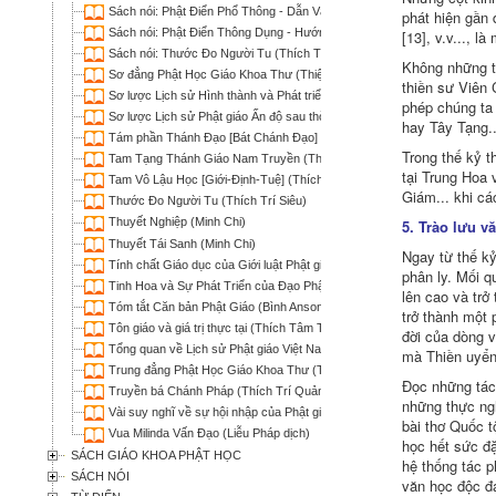
Sách nói: Phật Điển Phổ Thông - Dẫn Vào Tuệ Giác Phật (Lê Mạnh Thát
phát hiện gần 
Sách nói: Phật Điển Thông Dụng - Hướng Dẫn và Tuệ Tri của Ðức Phật 
[13], v.v..., 
Sách nói: Thước Đo Người Tu (Thích Trí Siêu)
Không những th
Sơ đẳng Phật Học Giáo Khoa Thư (Thiện Nhơn biên soạn; HT Thích Hàn
thiền sư Viên 
Sơ lược Lịch sử Hình thành và Phát triển các Tông phái Phật giáo Tru
phép chúng ta 
Sơ lược Lịch sử Phật giáo Ấn độ sau thời đức Phật (Thích Tâm Hải)
hay Tây Tạng..
Tám phần Thánh Đạo [Bát Chánh Đạo] (Thích Tâm Khanh)
Trong thế kỷ t
Tam Tạng Thánh Giáo Nam Truyền (Thích Phước Sơn)
tại Trung Hoa
Tam Vô Lậu Học [Giới-Định-Tuệ] (Thích Từ Hòa & Thích Phước Lượng)
Giám... khi cá
Thước Đo Người Tu (Thích Trí Siêu)
Thuyết Nghiệp (Minh Chi)
5. Trào lưu v
Thuyết Tái Sanh (Minh Chi)
Ngay từ thế kỷ
Tính chất Giáo dục của Giới luật Phật giáo (Thích Phước Sơn)
phân ly. Mối q
Tinh Hoa và Sự Phát Triển của Đạo Phật (Chân Pháp Nguyễn Hữu Hiệu 
lên cao và trở
Tóm tắt Căn bản Phật Giáo (Bình Anson)
trở thành một 
Tôn giáo và giá trị thực tại (Thích Tâm Thiện)
đời của dòng v
Tổng quan về Lịch sử Phật giáo Việt Nam (Thích Tâm Hải)
mà Thiền uyển 
Trung đẳng Phật Học Giáo Khoa Thư (Thiện Nhơn biên soạn; Thích Ngu
Ðọc những tác 
Truyền bá Chánh Pháp (Thích Trí Quảng)
những thực ngh
Vài suy nghĩ về sự hội nhập của Phật giáo vào nền văn hóa Việt Nam (M
bài thơ Quốc t
Vua Milinda Vấn Đạo (Liễu Pháp dịch)
học hết sức đặ
SÁCH GIÁO KHOA PHẬT HỌC
hệ thống tác p
SÁCH NÓI
văn học độc đá