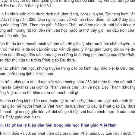
ư vậy, ở đây có sự nhất quán giữa tư tưởng của bộ kinh này với Lục độ tập kinh
Ni Ða Lưu Chi ở thế kỷ thứ VI.
h hiện chưa xác định được dịch giả (thất dịch), gồm 2 quyển, Ðại tạng kinh liệ
h Chơn Thiện)
rước những năm 220. Qua nghiên cứu về văn bản học, điểm nổi bật ở đây là
 của tiếng Việt. Theo tác giả Lê Mạnh Thát, nó được dịch từ một bản tiếng Vi
nh)
ững ảnh hưởng rất lớn đến nền văn học nước ta thời bấy giờ, mà dấu tích của 
an của dân tộc.
ạp thí dụ kinh thuyết minh về các vấn đề giáo lý như mười hai nhân duyên, b
y, có thể nói là đã đề cập đến các vấn đề giáo lý Phật giáo tương đối có hệ 
(Minh Chi)
 kinh còn đề cập đến các khía cạnh những khả năng phi thường của đức Phật 
m đặc thù của tư tưởng Phật giáo Ðại thừa.
ộ tác phẩm văn học, những truyện trong các bộ kinh này, đặc biệt là Cựu tạp t
 sớm nhất trong lịch sử văn học.
nh trên, chúng ta còn được biết vào khoảng năm 258 tại nước ta còn có mặt
Phạn là Kalyànàsiva) dịch từ Phạn văn ra chữ Hán và ngài Ðạo Thanh (khoảng 
iếng Việt ra sao thì hiện chưa có manh mối gì.
ư Mai dịch)
n của những kinh điển này thuộc hệ tư tưởng Ðại thừa, ca ngợi mẫu hình lý 
Nikaya (Thích Viên Giác)
hật giáo mà người Phật tử Việt Nam đã lựa chọn từ đầu là Phật giáo Ðại thừ
Tuệ)
ải thoát - giác ngộ gắn liền với đời sống xã hội, với hoàn cảnh thực tế của nư
ia Tuệ)
của Phật giáo Việt Nam.
ận, tác phẩm lý luận đầu tiên trong văn học Phật giáo Việt Nam
h kinh điển và với sự phát triển của trung tâm Phật giáo Luy Lâu (dịch được