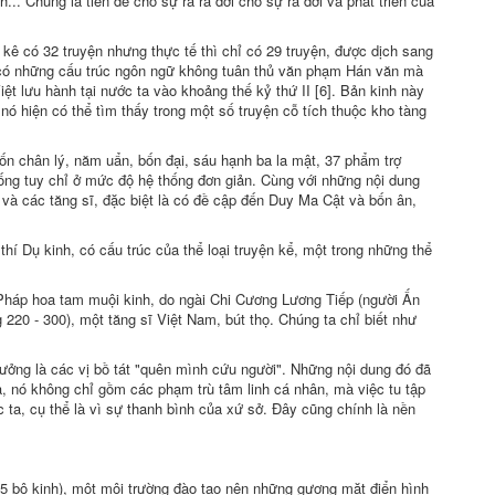
... Chúng là tiền đề cho sự ra ra đời cho sự ra đời và phát triển của
t kê có 32 truyện nhưng thực tế thì chỉ có 29 truyện, được dịch sang
 có những cấu trúc ngôn ngữ không tuân thủ văn phạm Hán văn mà
ệt lưu hành tại nước ta vào khoảng thế kỷ thứ II [6]. Bản kinh này
nó hiện có thể tìm thấy trong một số truyện cỗ tích thuộc kho tàng
ốn chân lý, năm uẩn, bốn đại, sáu hạnh ba la mật, 37 phẩm trợ
thống tuy chỉ ở mức độ hệ thống đơn giản. Cùng với những nội dung
và các tăng sĩ, đặc biệt là có đề cập đến Duy Ma Cật và bốn ân,
hí Dụ kinh, có cấu trúc của thể loại truyện kể, một trong những thể
 Pháp hoa tam muội kinh, do ngài Chi Cương Lương Tiếp (người Ấn
220 - 300), một tăng sĩ Việt Nam, bút thọ. Chúng ta chỉ biết như
tưởng là các vị bồ tát "quên mình cứu người". Những nội dung đó đã
a, nó không chỉ gồm các phạm trù tâm linh cá nhân, mà việc tu tập
ớc ta, cụ thể là vì sự thanh bình của xứ sở. Ðây cũng chính là nền
 15 bộ kinh), một môi trường đào tạo nên những gương mặt điển hình