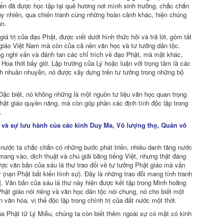
ển đã được học tập tại quê hương nơi mình sinh trưởng, chắc chắn
Tuy nhiên, qua chiến tranh cùng những hoàn cảnh khác, hiện chúng
ận.
 trị của đạo Phật, được viết dưới hình thức hỏi và trả lời, gồm tất
 giáo Việt Nam mà còn của cả nền văn học và tư tưởng dân tộc.
 nghi vấn và đánh tan các chỉ trích về đạo Phật, mà mặt khác,
 Hoa thời bấy giờ. Lập trường của Lý hoặc luận với trọng tâm là các
h nhuần nhuyễn, nó được xây dựng trên tư tưởng trong những bộ
 Ðặc biệt, nó không những là một nguồn tư liệu văn học quan trọng
Phật giáo quyền năng, mà còn góp phần xác định tính độc lập trong
.
am và sự lưu hành của các kinh Duy Ma, Vô lượng thọ, Quán vô
áo nước ta chắc chắn có những bước phát triển, nhiều danh tăng nước
ang vào, dịch thuật và chú giải bằng tiếng Việt, nhưng thật đáng
ợc văn bản của sáu lá thư trao đổi về tư tưởng Phật giáo mà vấn
 (nạn Phật bất kiến hình sự). Ðây là những trao đỗi mang tính tranh
]. Văn bản của sáu lá thư này hiện được kết tập trong Minh hoằng
hật giáo nói riêng và văn học dân tộc nói chung, nó cho biết một
 văn hóa, vị thế độc lập trong chính trị của đất nước một thời.
a Phật tử Lý Miễu, chúng ta còn biết thêm ngoài sự có mặt có kinh