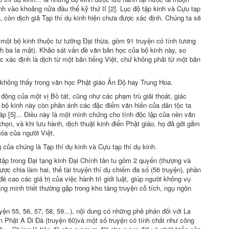
nh vào khoảng nửa đầu thế kỷ thứ II [2]. Lục độ tập kinh và Cựu tạp
, còn dịch giả Tạp thí dụ kinh hiện chưa được xác định. Chúng ta sẽ
một bộ kinh thuộc tư tưởng Ðại thừa, gồm 91 truyện có tính tương
nh ba la mật). Khảo sát vấn đề văn bản học của bộ kinh này, so
 xác định là dịch từ một bản tiếng Việt, chứ không phải từ một bản
 không thấy trong văn học Phật giáo Ấn Ðộ hay Trung Hoa.
 động của một vị Bồ tát, cũng như các phạm trù giải thoát, giác
ó, bộ kinh này còn phản ánh các đặc điểm văn hiến của dân tộc ta
áp [5]... Ðiều này là một minh chứng cho tính độc lập của nền văn
họn, và khi lưu hành, dịch thuật kinh điển Phật giáo, họ đã gởi gắm
hóa của người Việt.
 của chúng là Tạp thí dụ kinh và Cựu tạp thí dụ kinh.
tập trong Ðại tạng kinh Ðại Chính tân tu gồm 2 quyển (thượng và
ược chia làm hai, thể tài truyện thí dụ chiếm đa số (56 truyện), phần
ề cao các giá trị của việc hành trì giới luật, giúp người không vụ
dạng minh triết thường gặp trong kho tàng truyện cỗ tích, ngụ ngôn
ện 55, 56, 57, 58, 59...), nội dung có những phê phán đối với La
n Phật A Di Ðà (truyện 60)và một số truyện có tính chất như công