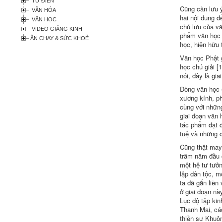
TỪ ĐIỂN
Cũng cần lưu ý
VĂN HÓA
hai nội dung đ
VĂN HỌC
chủ lưu của vă
VIDEO GIẢNG KINH
phẩm văn học n
ĂN CHAY & SỨC KHOẺ
học, hiện hữu 
Văn học Phật g
học chú giải [
nói, đây là gi
Dòng văn học s
xương kính, ph
cùng với những
giai đoạn văn 
tác phẩm đạt 
tuệ và những 
Cũng thật may
trăm năm đầu c
một hệ tư tưởn
lập dân tộc, m
ta đã gắn liền
ở giai đoạn nà
Lục độ tập kin
Thanh Mai, các
thiền sư Khuôn