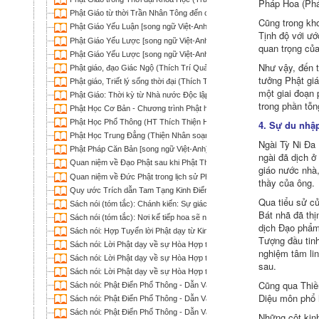
Pháp Hoa (Phá
Phật Giáo từ thời Trần Nhân Tông đến cận đại (Thích Tâm Hải)
Cũng trong kho
Phật Giáo Yếu Luận [song ngữ Việt-Anh] (Thiện Phúc)
Tịnh độ với ướ
Phật Giáo Yếu Lược [song ngữ Việt-Anh] (Narada; HT Thích Trí Chơn d
quan trọng của
Phật Giáo Yếu Lược [song ngữ Việt-Anh] (Thiện Phúc)
Như vậy, đến t
Phật giáo, đạo Giác Ngộ (Thích Trí Quảng)
tưởng Phật giá
Phật giáo, Triết lý sống thời đại (Thích Trí Quảng)
một giai đoạn 
Phật Giáo: Thời kỳ từ Nhà nước Độc lập Vạn Xuân ra đời đến Vua Trầ
trong phần tỗn
Phật Học Cơ Bản - Chương trình Phật học Hàm thụ (1998-2002)
Phật Học Phổ Thông (HT Thích Thiện Hoa)
4. Sự du nhập
Phật Học Trung Đẳng (Thiện Nhân soạn; Nguyễn Khuê dịch)
Ngài Tỳ Ni Ða 
Phật Pháp Căn Bản [song ngữ Việt-Anh] (Thiện Phúc)
ngài đã dịch ở
Quan niệm về Ðạo Phật sau khi Phật Thích Ca nhập diệt (Thích Trí Qu
giáo nước nhà,
Quan niệm về Ðức Phật trong lịch sử Phật giáo Việt Nam (Thích Tâm Hả
thầy của ông.
Quy ước Trích dẫn Tam Tạng Kinh Điển Nguyên Thủy (Sucitto Thảo Hi
Qua tiểu sử củ
Sách nói (tóm tắc): Chánh kiến: Sự giác ngộ của Đức Phật - Almost Bu
Bát nhã đã thị
Sách nói (tóm tắc): Nơi kế tiếp hoa sẽ nở, hoa nở ta gặp Phật - The Pa
dịch Ðạo phẩm 
Sách nói: Hợp Tuyển lời Phật dạy từ Kinh Tạng Pāli (Bodhi; Nguyên N
Tượng đầu tinh
Sách nói: Lời Phật dạy về sự Hòa Hợp trong Cộng đồng và Xã hội -
nghiệm tâm lin
Sách nói: Lời Phật dạy về sự Hòa Hợp trong Cộng đồng và Xã hội -
sau.
Sách nói: Lời Phật dạy về sự Hòa Hợp trong Cộng đồng và Xã hội -
Cũng qua Thiền
Sách nói: Phật Điển Phổ Thông - Dẫn Vào Tuệ Giác Phật (Lê Mạnh Thát
Diệu môn phổ h
Sách nói: Phật Điển Phổ Thông - Dẫn Vào Tuệ Giác Phật (Lê Mạnh Thát
Sách nói: Phật Điển Phổ Thông - Dẫn Vào Tuệ Giác Phật (Lê Mạnh Thát
Những cột kinh