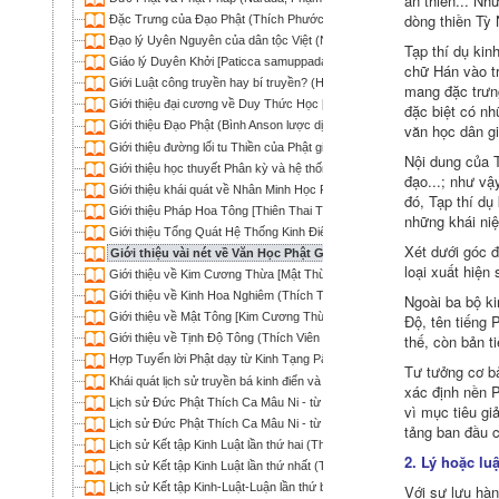
án thiền... Nh
dòng thiền Tỳ 
Ðặc Trưng của Ðạo Phật (Thích Phước Sơn)
Ðạo lý Uyên Nguyên của dân tộc Việt (Ngọc Kinh Lang Hoàn)
Tạp thí dụ kin
Giáo lý Duyên Khởi [Paticca samuppada - Dependent Origination] (Thíc
chữ Hán vào t
Giới Luật công truyền hay bí truyền? (HT Thích Phước Sơn)
mang đặc trưng
Giới thiệu đại cương về Duy Thức Học [Tâm Lý học Phật giáo] (Tuệ Hạ
đặc biệt có nh
Giới thiệu Đạo Phật (Bình Anson lược dịch)
văn học dân gi
Giới thiệu đường lối tu Thiền của Phật giáo (Thích Thanh Từ)
Nội dung của T
Giới thiệu học thuyết Phân kỳ và hệ thống Phán giáo (Khải Thiên)
đạo...; như vậ
Giới thiệu khái quát về Nhân Minh Học Phật Giáo [Logic Học Phật Giáo] 
đó, Tạp thí dụ
Giới thiệu Pháp Hoa Tông [Thiên Thai Tông] (Thích Trí Quảng)
những khái niệ
Giới thiệu Tổng Quát Hệ Thống Kinh Điển Hán Tạng (Đào Nguyên)
Xét dưới góc đ
Giới thiệu vài nét về Văn Học Phật Giáo Việt Nam (Thích Tâm Hải)
loại xuất hiện
Giới thiệu về Kim Cương Thừa [Mật Thừa] (Nguyễn Thế Đăng)
Giới thiệu về Kinh Hoa Nghiêm (Thích Trí Quảng)
Ngoài ba bộ ki
Giới thiệu về Mật Tông [Kim Cương Thừa] (Thích Viên Giác)
Ðộ, tên tiếng 
thế, còn bản t
Giới thiệu về Tịnh Độ Tông (Thích Viên Giác)
Hợp Tuyển lời Phật dạy từ Kinh Tạng Pāli (Bodhi; Nguyên Nhật Trần Nh
Tư tưởng cơ bả
Khái quát lịch sử truyền bá kinh điển và những đặc điểm của Kinh tạng 
xác định nền P
Lịch sử Đức Phật Thích Ca Mâu Ni - từ Đản sanh đến Thành đạo (Gia 
vì mục tiêu gi
Lịch sử Đức Phật Thích Ca Mâu Ni - từ Thành đạo đến nhập Niết bàn (G
tảng ban đầu 
Lịch sử Kết tập Kinh Luật lần thứ hai (Thích Phước Sơn)
2. Lý hoặc lu
Lịch sử Kết tập Kinh Luật lần thứ nhất (Thích Phước Sơn)
Lịch sử Kết tập Kinh-Luật-Luận lần thứ ba (Thích Phước Sơn)
Với sự lưu hàn