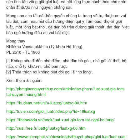
nên tinh tấn vâng giữ giới luật và hết lòng thực hành theo cho chín
chắn ắt được như nguyện chẳng sai.
Mong sao cho tất cả thân quyến chúng ta trong vũ-trụ được an vui
lâu dài, sớm mau hồi đầu hướng-thiện qui y Tam-bảo, thọ-trì giới
luật, một lòng bất-thối, để tiến bộ trên đường giải thoát, đạt đến Niết
bàn ngỏ hưởng điều an-vui bất-diệt.
Mong thay
Bhikkhu Vansarakkhita (Tỳ-khưu Hộ-Tông).
PL 2510 - TL 1966
[l] Không nên đi đến nhà điếm, nhà đàn bà góa, nhà gái lỗi thời, bộ-
nấp, chỗ tỳ khưu-ni, chỗ bán rượu
[2] Thỏa thích rồi không biết đói gọi là "no lòng".
Xem thêm & nguồn:
http://phatgiaonguyenthuy.com/article/tac-pham/luat-xuat-gia-tom-
tat-quyen-thuong.html
https://budsas.net/uni/u-luatxg/luatxg-00.htm
http://tuvien.com/gioi_luat/index.php?id=18luatxg
https://theravada.vn/book/luat-xuat-gia-tom-tat-ngai-ho-tong/
http://cusi.free.fr/luattg/luatxg/luatxg-00.htm
https://www.niemphat.vn/downloads/thuyet-phap/gioi-luat/luat-xuat-