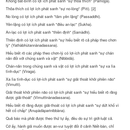
Không bất-bình có lợi ích phát sanh "sự thỏa thích" (Pàmojja).
Thỏa-thích có lợi ích phát sanh "sự no-lòng" (Pìti). [2]
No lòng có lợi ích phát sanh "tâm yên lặng" (Passaddhi).
Yên-lặng có lợi ích phát sanh "điều an-lạc" (Sukha).
An-lạc có lợi ích phát sanh "thiền định" (Samàdhi).
Thiền định có lợi ích phát sanh "sự hiểu biết rõ cả pháp theo chơn
lý" (Yathàbhùtannànadassana).
Hiểu biết rõ các pháp theo chơn-lý có lợi-ích phát sanh "sự chán
nản đối với chúng sanh và vật" (Nibbidà).
Chán-nản trong chúng sanh và vật có lợi ích phát sanh "sự xa lìa
tình-dục" (Viraga).
Xa lìa tình-dục có lợi-ích phát sanh "sự giải thoát khỏi phiền não"
(Vimutti).
Giải thoát khỏi phiền não có lợi-ích phát sanh "sự hiểu biết rõ rằng
được giải-thoát" (Vimuttinànadassana).
Hiểu biết rõ rằng được giải-thoát có lợi ích phát sanh "sự dứt khổ vì
hết cố chấp" (Anupàdàparinibbàna).
Quả báo mà phải được theo thứ tự ấy, đều do sự trì giới-luật cả.
Cớ ấy, hành giả muốn được an-vui tuyệt đối ở cảnh Niết-bàn, chỉ