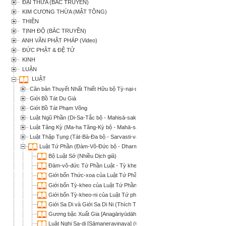
ĐẠI THỪA (BẮC TRUYỀN)
KIM CƯƠNG THỪA (MẬT TÔNG)
THIỀN
TỊNH ĐỘ (BẮC TRUYỀN)
ANH VĂN PHẬT PHÁP (Video)
ĐỨC PHẬT & ĐỆ TỬ
KINH
LUẬN
LUẬT
Căn bản Thuyết Nhất Thiết Hữu bộ Tỳ-nại-da (Tát Bà Đa bộ - Mula-sarvātivāda
Giới Bồ Tát Du Già
Giới Bồ Tát Phạm Võng
Luật Ngũ Phần (Di-Sa-Tắc bộ - Mahisā-saka)
Luật Tăng Kỳ (Ma-ha Tăng-Kỳ bộ - Mahā-sanghika)
Luật Thập Tụng (Tát-Bà-Đa bộ - Sarvasti-vada)
Luật Tứ Phần (Đàm-Vô-Đức bộ - Dharmaguptaka)
Bộ Luật Sớ (Nhiều Dịch giả)
Đàm-vô-đức Tứ Phần Luật - Tỳ kheo Giới bổn Hiệp Chú (Thích Trí Thủ 
Giới bổn Thức-xoa của Luật Tứ Phần (Thích Nhật Từ dịch)
Giới bổn Tỳ-kheo của Luật Tứ Phần (Thích Nhật Từ dịch)
Giới bổn Tỳ-kheo-ni của Luật Tứ phần (Thích Nhật Từ dịch)
Giới Sa Di và Giới Sa Di Ni (Thích Trí Quang dịch giải)
Gương bậc Xuất Gia [Anagāriyūdāharana Dhammarakkhita] (HT Hộ Phá
Luật Nghi Sa-di [Sāmaṇeravinaya] (Giác Giới phụng soạn)