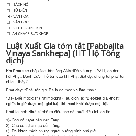
SÁCH NÓI
TỪ ĐIỂN
VĂN HÓA
VĂN HỌC
VIDEO GIẢNG KINH
ĂN CHAY & SỨC KHOẺ
Luật Xuất Gia tóm tắt [Pabbajita
Vinaya Sankhepa] (HT Hộ Tông
dịch)
Khi Phật sắp nhập Niết-bàn ông ANANDA và ông UPÀLI, có đến
hỏi Phật: Bạch Ðức Thế-tôn sau khi Phật diệt độ, chúng tôi phải tôn
ai làm thầy?
Phật dạy: "Phải tôn giới Ba-la-đề mọc-xa làm thầy.".
"Ba-la-đề mọc-xa" (Pàtimokkha) Tàu dịch là: "Biệt-biệt giải-thoát",
nghĩa là giữ được một giới luật thì thoát khỏi được một tội.
Phật lại nói: Như-lai chế ra điều-học có mười điều lợi ích là:
1)- Cho có tuyệt hảo đến Tăng.
2)- Cho có sự an-lạc đến Tăng.
3)- Ðể khiển trách những người bướng bỉnh phá giới.