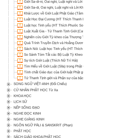
Giới Sa-di-ni, Oai nghi, Luật nghi và Lời Khuyến Tu của Tổ Quy Sơn (Thích 
Giới Sa-di, Oai nghi, Luật nghi và Lời Khuyến Tu của Tổ Quy Sơn (Thích Nh
Khái Lược về Giới Luật Phật Giáo (Tâm Chơn)
Luật Học Đại Cương (HT Thích Thanh Kiểm)
Luật học Tinh yếu (HT Thích Phước Sơn)
Luật Xuất Gia - Tứ Thanh Tịnh Giới [Catuparisuddhisila] (Hộ Tông dịch)
Nghiên cứu Giới Tỳ-kheo của Thượng Tọa Bộ [đối chiếu với 5 phái Luật Phật
Quá Trình Truyền Dịch và Hoằng Dương Luật Điển Đại Tiểu Thừa ở Trung
Sách Nói: Luật học Tinh yếu (HT Thích Phước Sơn)
So Sánh Tóm Tắt các Bộ Luật Tỳ Kheo (Bình Anson)
Sự tích Giới Luật (Thích Nữ Trí Hải)
Tìm Hiểu về Giới Luật (Sīla) trong Phật Giáo (Thích Quang Thạnh)
Tính chất Giáo dục của Giới luật Phật giáo (Thích Phước Sơn)
Tứ Thanh Tịnh giới và Phận sự của bậc xuất gia (Bửu Chơn)
SONG NGỮ VIỆT-ANH (Đối Chiếu)
CỬ NHÂN PHẬT HỌC Từ Xa
KHOA HỌC
LỊCH SỬ
NẾP SỐNG ĐẠO
NGHE ĐỌC KINH
NGHE GIẢNG KINH
NGÔN NGỮ PĀLI & SANSKRIT (Phạn)
PHẬT HỌC
SÁCH GIÁO KHOA PHẬT HỌC