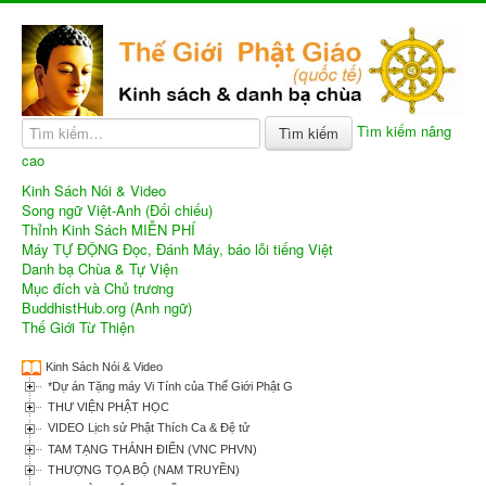
Tìm kiếm nâng
Tìm kiếm
cao
Kinh Sách Nói & Video
Song ngữ Việt-Anh (Đối chiếu)
Thỉnh Kinh Sách MIỄN PHÍ
Máy TỰ ĐỘNG Đọc, Đánh Máy, báo lỗi tiếng Việt
Danh bạ Chùa & Tự Viện
Mục đích và Chủ trương
BuddhistHub.org (Anh ngữ)
Thế Giới Từ Thiện
Kinh Sách Nói & Video
*Dự án Tặng máy Vi Tính của Thế Giới Phật Giáo
THƯ VIỆN PHẬT HỌC
VIDEO Lịch sử Phật Thích Ca & Đệ tử
TAM TẠNG THÁNH ĐIỂN (VNC PHVN)
THƯỢNG TỌA BỘ (NAM TRUYỀN)