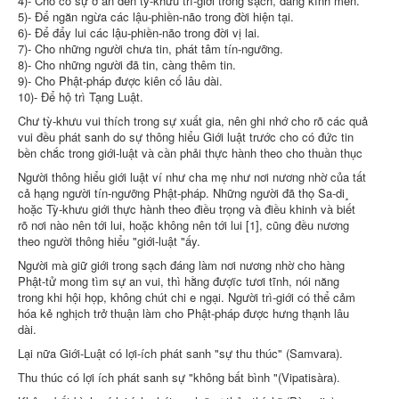
4)- Cho có sự ở an đến tỳ-khưu trì-giới trong sạch, đáng kính mến.
5)- Ðể ngăn ngừa các lậu-phiền-não trong đời hiện tại.
6)- Ðể đẩy lui các lậu-phiền-não trong đời vị lai.
7)- Cho những người chưa tin, phát tâm tín-ngưỡng.
8)- Cho những người đã tin, càng thêm tin.
9)- Cho Phật-pháp được kiên cố lâu dài.
10)- Ðể hộ trì Tạng Luật.
Chư tỳ-khưu vui thích trong sự xuất gia, nên ghi nhớ cho rõ các quả
vui đều phát sanh do sự thông hiểu Giới luật trước cho có đức tin
bền chắc trong giới-luật và cần phải thực hành theo cho thuần thục
Người thông hiểu giới luật ví như cha mẹ như nơi nương nhờ của tất
cả hạng người tín-ngưỡng Phật-pháp. Những người đã thọ Sa-di¸
hoặc Tỳ-khưu giới thực hành theo điều trọng và điều khinh và biết
rõ nơi nào nên tới lui, hoặc không nên tới lui [1], cũng đều nương
theo người thông hiểu "giới-luật "ấy.
Người mà giữ giới trong sạch đáng làm nơi nương nhờ cho hàng
Phật-tử mong tìm sự an vui, thì hằng đượïc tươi tĩnh, nói năng
trong khi hội họp, không chút chi e ngại. Người trì-giới có thể cảm
hóa kẻ nghịch trở thuận làm cho Phật-pháp được hưng thạnh lâu
dài.
Lại nữa Giới-Luật có lợi-ích phát sanh "sự thu thúc" (Samvara).
Thu thúc có lợi ích phát sanh sự "không bất bình "(Vipatisàra).