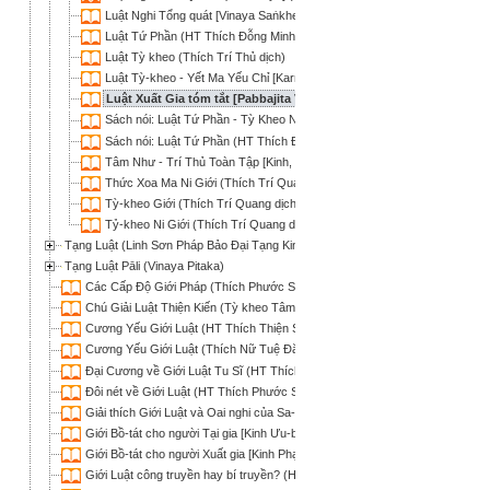
Luật Nghi Tổng quát [Vinaya Saṅkhepa] (Giác Giới dịch)
Luật Tứ Phần (HT Thích Đỗng Minh & Thích Đức Thắng dịch)
Luật Tỳ kheo (Thích Trí Thủ dịch)
Luật Tỳ-kheo - Yết Ma Yếu Chỉ [Karmavacanābindusāra] (Thích Trí Thủ 
Luật Xuất Gia tóm tắt [Pabbajita Vinaya Sankhepa] (HT Hộ Tông dị
Sách nói: Luật Tứ Phần - Tỳ Kheo Ni Giới Bổn Hội Nghĩa (NS Thích Nữ 
Sách nói: Luật Tứ Phần (HT Thích Đỗng Minh & Thích Đức Thắng dịch)
Tâm Như - Trí Thủ Toàn Tập [Kinh, Luật, Luận] (HT Thích Trí Thủ)
Thức Xoa Ma Ni Giới (Thích Trí Quang dịch giải)
Tỳ-kheo Giới (Thích Trí Quang dịch)
Tỷ-kheo Ni Giới (Thích Trí Quang dịch)
Tạng Luật (Linh Sơn Pháp Bảo Đại Tạng Kinh)
Tạng Luật Pāli (Vinaya Pitaka)
Các Cấp Độ Giới Pháp (Thích Phước Sơn)
Chú Giải Luật Thiện Kiến (Tỳ kheo Tâm Hạnh)
Cương Yếu Giới Luật (HT Thích Thiện Siêu)
Cương Yếu Giới Luật (Thích Nữ Tuệ Đăng dịch)
Đại Cương về Giới Luật Tu Sĩ (HT Thích Thiện Siêu)
Đôi nét về Giới Luật (HT Thích Phước Sơn)
Giải thích Giới Luật và Oai nghi của Sa-di (HT Thích Quảng Hóa; Thích Nhậ
Giới Bồ-tát cho người Tại gia [Kinh Ưu-bà-tắc Giới] (Thích Nhật Từ dịch)
Giới Bồ-tát cho người Xuất gia [Kinh Phạm võng Bồ-tát Giới] (Thích Nhật Từ 
Giới Luật công truyền hay bí truyền? (HT Thích Phước Sơn)