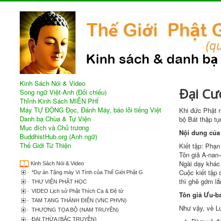
Kinh Sách Nói & Video
Đại Cươ
Song ngữ Việt-Anh (Đối chiếu)
Thỉnh Kinh Sách MIỄN PHÍ
Máy TỰ ĐỘNG Đọc, Đánh Máy, báo lỗi tiếng Việt
Khi
đức Phật
Danh bạ Chùa & Tự Viện
bộ
Bát thập tụ
Mục đích và Chủ trương
Nội dung củ
BuddhistHub.org (Anh ngữ)
Thế Giới Từ Thiện
Kiết tập
: Phạn
Tôn giả
A-nan-đ
Ngài dạy khác
Kinh Sách Nói & Video
Cuộc
kiết tập
đ
*Dự án Tặng máy Vi Tính của Thế Giới Phật Giáo
thì ghê gớm l
THƯ VIỆN PHẬT HỌC
VIDEO Lịch sử Phật Thích Ca & Đệ tử
Tôn giả
Ưu-ba
TAM TẠNG THÁNH ĐIỂN (VNC PHVN)
Như vậy, về Lu
THƯỢNG TỌA BỘ (NAM TRUYỀN)
ĐẠI THỪA (BẮC TRUYỀN)