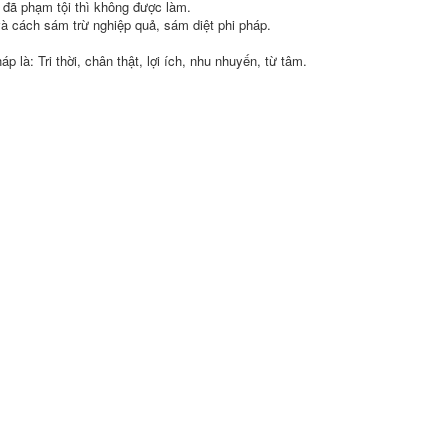
o đã
phạm tội
thì không được làm.
 và cách
sám trừ
nghiệp quả
, sám diệt
phi pháp
.
p là: Tri thời,
chân thật
,
lợi ích
,
nhu nhuyến
,
từ tâm
.
.