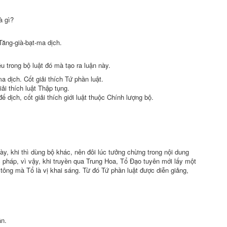
à gì?
 Tăng-già-bạt-ma dịch.
 trong bộ luật đó mà tạo ra luận này.
ma dịch. Cốt
giải thích
Tứ phần luật
.
iải thích
luật Thập tụng.
đế dịch, cốt
giải thích
giới luật
thuộc
Chính lượng bộ
.
y, khi thì dùng bộ khác, nên đôi lúc tưởng chừng trong nội dung
c pháp,
vì vậy
, khi truyền qua Trung Hoa, Tổ
Đạo tuyên
mới lấy một
 tông
mà Tổ là vị khai sáng. Từ đó
Tứ phần luật
được diễn giảng,
ần.