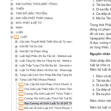
Đàm-vô-đứ
Tát-bà-đa-
KIM CƯƠNG THỪA (MẬT TÔNG)
Di-sa-tắc 
THIỀN
Ca-diếp-di
TỊNH ĐỘ (BẮC TRUYỀN)
Ma-ha Tăn
ANH VĂN PHẬT PHÁP (Video)
ĐỨC PHẬT & ĐỆ TỬ
Trong thời Phậ
KINH
đừng có phạm 
LUẬN
đó về sau, qu
LUẬT
Upagupta) đề
A-dục vương ra
Căn bản Thuyết Nhất Thiết Hữu bộ Tỳ-nại-da (Tát Bà Đa bộ - Mula-sarvātiv
ác tùng thiện
,
Giới Bồ Tát Du Già
Giới Bồ Tát Phạm Võng
Nguyên nhân
Luật Ngũ Phần (Di-Sa-Tắc bộ - Mahisā-saka)
Giáo pháp
đức
Luật Tăng Kỳ (Ma-ha Tăng-Kỳ bộ - Mahā-sanghika)
luật
lại chia r
Luật Thập Tụng (Tát-Bà-Đa bộ - Sarvasti-vada)
Năm bộ luật đ
Luật Tứ Phần (Đàm-Vô-Đức bộ - Dharmaguptaka)
Tạng Luật (Linh Sơn Pháp Bảo Đại Tạng Kinh)
Đàm-vô-đ
Tạng Luật Pāli (Vinaya Pitaka)
Tát-bà-đa
Di-sa-tắc
Các Cấp Độ Giới Pháp (Thích Phước Sơn)
Ca-diếp-d
Chú Giải Luật Thiện Kiến (Tỳ kheo Tâm Hạnh)
Bà-ta-phú
Cương Yếu Giới Luật (HT Thích Thiện Siêu)
Cương Yếu Giới Luật (Thích Nữ Tuệ Đăng dịch)
Năm nhóm trê
Đại Cương về Giới Luật Tu Sĩ (HT Thích Thiện Siêu)
Năm bộ luật vừ
Đôi nét về Giới Luật (HT Thích Phước Sơn)