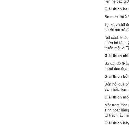
liên hệ
các giớ
Giải thích
ba
Ba mươi tội
Xả
Tội xả và tội 
người mà xả đ
Nói cách khác,
chừa bỏ
tâm l
trước một vị T
Giải thích
chí
Ba-dật-đề (Pàc
mươi đơn đọa 
Giải thích
bố
Bốn
hối quá
ph
sám hối
.
Tóm l
Giải thích
một
Một trăm Học p
sinh hoạt
hằng
tự trách lấy m
Giải thích
bả