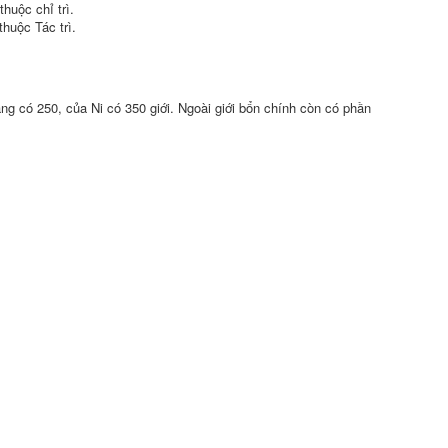
, thuộc
chỉ trì
.
, thuộc
Tác trì
.
ng có 250, của Ni có 350 giới. Ngoài
giới bổn
chính còn có phần