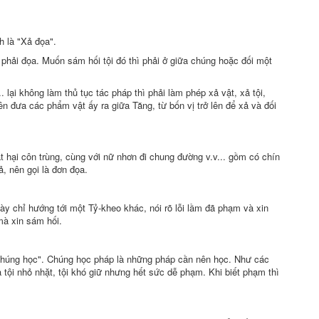
h là "Xả đọa".
 phải đọa. Muốn
sám hối
tội đó thì phải ở giữa chúng hoặc đối một
.. lại không làm
thủ tục
tác pháp
thì phải làm phép xả vật, xả tội,
n đưa các phẩm vật ấy ra giữa Tăng, từ bốn vị trở lên để xả và đối
t hại
côn trùng, cùng với nữ nhơn đi chung đường v.v...
gồm có
chín
, nên gọi là đơn đọa.
ày chỉ hướng tới một Tỷ-kheo khác, nói rõ
lỗi lầm
đã phạm và xin
 mà xin
sám hối
.
Chúng học".
Chúng học pháp
là những pháp cần nên học. Như các
 tội nhỏ nhặt, tội khó giữ nhưng
hết sức
dễ phạm. Khi biết phạm thì