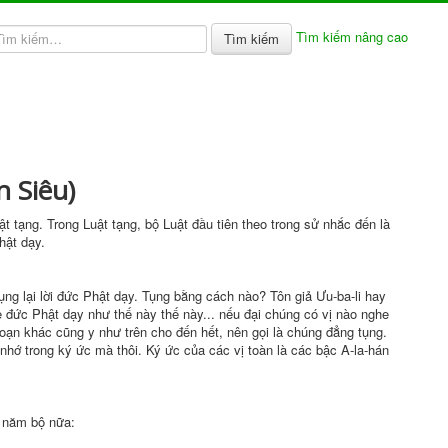
Tìm kiếm nâng cao
Tìm kiếm
n Siêu)
ật tạng
. Trong
Luật tạng
, bộ Luật đầu tiên theo trong sử nhắc đến là
hật dạy.
ng lại lời
đức Phật
dạy. Tụng bằng cách nào?
Tôn giả
Ưu-ba-li hay
e
đức Phật
dạy như thế này thế này... nếu
đại chúng
có vị nào nghe
oạn khác cũng
y như
trên
cho đến
hết, nên gọi là chúng đẳng tụng.
nhớ trong ký ức mà thôi. Ký ức của các vị toàn là các bậc A-la-hán
a năm bộ nữa: