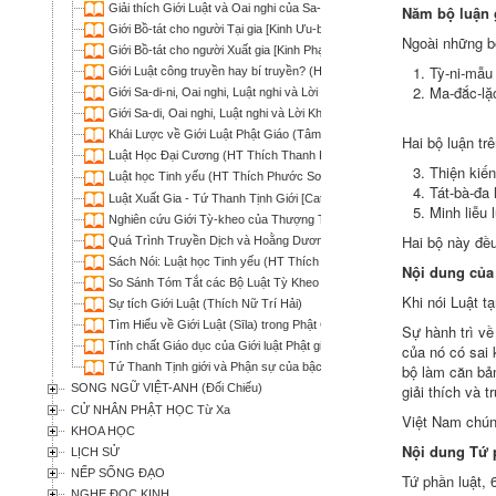
Giải thích Giới Luật và Oai nghi của Sa-di (HT Thích Quảng Hóa; Thích
Năm bộ
luận 
Giới Bồ-tát cho người Tại gia [Kinh Ưu-bà-tắc Giới] (Thích Nhật Từ dịch)
Ngoài những bộ
Giới Bồ-tát cho người Xuất gia [Kinh Phạm võng Bồ-tát Giới] (Thích Nhật
Tỳ-ni-mẫu 
Giới Luật công truyền hay bí truyền? (HT Thích Phước Sơn)
Ma-đắc-lặc
Giới Sa-di-ni, Oai nghi, Luật nghi và Lời Khuyến Tu của Tổ Quy Sơn (Th
Giới Sa-di, Oai nghi, Luật nghi và Lời Khuyến Tu của Tổ Quy Sơn (Thíc
Khái Lược về Giới Luật Phật Giáo (Tâm Chơn)
Hai bộ luận tr
Luật Học Đại Cương (HT Thích Thanh Kiểm)
Thiện kiến
Luật học Tinh yếu (HT Thích Phước Sơn)
Tát-bà-đa 
Luật Xuất Gia - Tứ Thanh Tịnh Giới [Catuparisuddhisila] (Hộ Tông dịch)
Minh liễu
l
Nghiên cứu Giới Tỳ-kheo của Thượng Tọa Bộ [đối chiếu với 5 phái Luật 
Hai bộ này đề
Quá Trình Truyền Dịch và Hoằng Dương Luật Điển Đại Tiểu Thừa ở Tr
Sách Nói: Luật học Tinh yếu (HT Thích Phước Sơn)
Nội dung củ
So Sánh Tóm Tắt các Bộ Luật Tỳ Kheo (Bình Anson)
Khi nói
Luật t
Sự tích Giới Luật (Thích Nữ Trí Hải)
Tìm Hiểu về Giới Luật (Sīla) trong Phật Giáo (Thích Quang Thạnh)
Sự
hành trì
về 
Tính chất Giáo dục của Giới luật Phật giáo (Thích Phước Sơn)
của nó có sai
Tứ Thanh Tịnh giới và Phận sự của bậc xuất gia (Bửu Chơn)
bộ làm
căn bả
giải thích
và
t
SONG NGỮ VIỆT-ANH (Đối Chiếu)
CỬ NHÂN PHẬT HỌC Từ Xa
Việt Nam
chún
KHOA HỌC
Nội dung
Tứ 
LỊCH SỬ
NẾP SỐNG ĐẠO
Tứ phần luật
, 
NGHE ĐỌC KINH