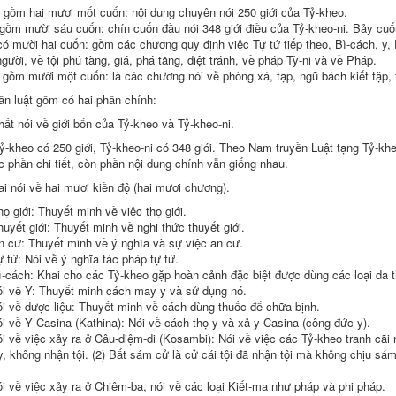
 gồm hai mươi mốt cuốn: nội dung chuyên nói 250 giới của Tỷ-kheo.
 gồm mười sáu cuốn: chín cuốn đầu nói 348 giới điều của Tỷ-kheo-ni. Bảy cu
có mười hai cuốn: gồm các chương
quy định
việc
Tự tứ
tiếp theo
, Bì-cách, y,
người, về tội phú tàng, giá,
phá tăng
,
diệt tránh
, về pháp Tỳ-ni và về Pháp.
 gồm mười một cuốn: là các chương nói về phòng xá, tạp, ngũ bách
kiết tập
,
ần luật
gồm có
hai phần chính:
hất nói về
giới bổn
của Tỷ-kheo và Tỷ-kheo-ni.
-kheo có 250 giới, Tỷ-kheo-ni có 348 giới. Theo Nam truyền
Luật tạng
Tỷ-kheo
ác phần
chi tiết
, còn phần nội dung chính vẫn giống nhau.
ai nói về hai mươi
kiền độ
(hai mươi chương).
họ giới
:
Thuyết minh
về việc
thọ giới
.
huyết giới
:
Thuyết minh
về
nghi thức
thuyết giới
.
n
cư:
Thuyết minh
về
ý nghĩa
và sự việc
an cư
.
ự tứ
: Nói về
ý nghĩa
tác pháp
tự tứ
.
-cách: Khai cho các Tỷ-kheo gặp
hoàn cảnh
đặc biệt
được dùng
các loại
da 
i về Y:
Thuyết minh
cách may y và
sử dụng
nó.
i về dược liệu:
Thuyết minh
về cách dùng thuốc để chữa bịnh.
i về Y Casina (Kathina): Nói về cách
thọ y
và xả y Casina (
công đức y
).
i về việc xảy ra ở Câu-diệm-di (Kosambi): Nói về việc các Tỷ-kheo tranh
cãi
y, không
nhận tội
. (2)
Bất sám cử
là cử cái tội đã
nhận tội
mà không chịu
sám
i về việc xảy ra ở Chiêm-ba, nói về
các loại
Kiết-ma
như pháp
và
phi pháp
.