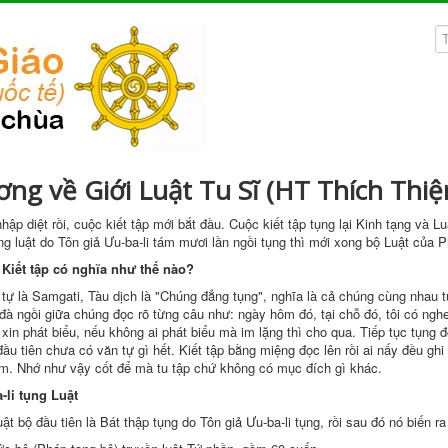
ng về Giới Luật Tu Sĩ (HT Thích Thiệ
nhập diệt
rồi, cuộc
kiết tập
mới bắt đầu. Cuộc
kiết tập
tụng lại
Kinh tạng
và
Lu
ng luật
do
Tôn giả
Ưu-ba-li tám mươi lần ngồi tụng thì mới xong bộ Luật của P
a
Kiết tập
có nghĩa như thế nào?
 tự là Samgati, Tàu dịch là "Chúng đẳng tụng", nghĩa là cả chúng cùng nhau tụ
à ngồi giữa chúng đọc rõ từng câu như: ngày hôm đó, tại chỗ đó, tôi có ngh
 xin
phát biểu
,
nếu không
ai
phát biểu
mà
im lặng
thì cho qua.
Tiếp tục
tụng đ
ầu tiên chưa có
văn tự
gì hết.
Kiết tập
bằng miệng đọc lên rồi
ai nấy
đều ghi 
ắm. Nhớ như vậy cốt để mà
tu tập
chứ không có
mục đích
gì khác.
-li
tụng Luật
ật bộ đầu tiên là
Bát thập
tụng do
Tôn giả
Ưu-ba-li tụng, rồi sau đó nó biến r