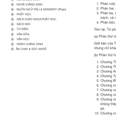
Phần một,
NGHE GIẢNG KINH
Phần hai,
NGÔN NGỮ PĀLI & SANSKRIT (Phạn)
Phần ba, 
PHẬT HỌC
trách, về 
SÁCH GIÁO KHOA PHẬT HỌC
Phần bốn,
SÁCH NÓI
Tóm lại
,
Tứ ph
TỪ ĐIỂN
VĂN HÓA
(a) Phần thứ n
VĂN HỌC
Giới bản
của Tỷ
VIDEO GIẢNG KINH
nhưng chỉ kh
ĂN CHAY & SỨC KHOẺ
(b) Phần thứ h
Chương
T
Chương
T
Chương A
Chương
T
Chương Bì
Chương nó
Chương nó
Chương nó
Chương nó
không thấ
bỏ.
Chương nó