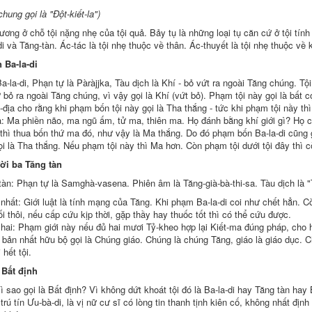
chung gọi là "Đột-kiết-la")
ương ở chỗ tội nặng nhẹ của tội quả. Bảy tụ là những loại tụ căn cứ ở
tội tính
di và Tăng-tàn. Ác-tác là
tội nhẹ
thuộc về thân. Ác-thuyết là
tội nhẹ
thuộc về 
 Ba-la-di
a-la-di, Phạn tự là Pàràjjka, Tàu dịch là Khí - bỏ vứt ra ngoài
Tăng chúng
. Tộ
ư
bỏ ra
ngoài
Tăng chúng
,
vì vậy
gọi là Khí (
vứt bỏ
).
Phạm tội
này gọi là
bất c
địa cho rằng khi phạm bốn tội này gọi là Tha thắng - tức khi
phạm tội
nầy thì
a: Ma
phiền não
, ma
ngũ ấm
,
tử ma
,
thiên ma
. Họ đánh bằng
khí giới
gì? Họ c
thì thua bốn thứ ma đó, như vậy là Ma thắng. Do đó phạm bốn Ba-la-di cũng 
ọi là Tha thắng. Nếu
phạm tội
này thì Ma hơn. Còn
phạm tội
dưới tội đây thì 
ời
ba Tăng
tàn
àn: Phạn tự là Samghà-vasena. Phiên âm là Tăng-già-bà-thi-sa. Tàu dịch là 
 nhất:
Giới luật
là
tính mạng
của Tăng. Khi phạm Ba-la-di coi như chết hẳn. 
i thôi, nếu
cấp cứu
kịp thời, gặp thầy hay thuốc tốt thì có thể cứu được.
 hai:
Phạm giới
này nếu đủ hai mươi Tỷ-kheo
hợp lại
Kiết-ma đúng pháp, cho
 bản
nhất
hữu bộ
gọi là Chúng giáo. Chúng là
chúng Tăng
, giáo là
giáo dục
. C
 hết tội.
i
Bất định
Vì sao gọi là Bất định? Vì không
dứt khoát
tội đó là Ba-la-di hay
Tăng tàn
hay B
 trú tín Ưu-bà-di, là vị
nữ cư sĩ
có
lòng tin thanh tịnh
kiên cố
, không
nhất định