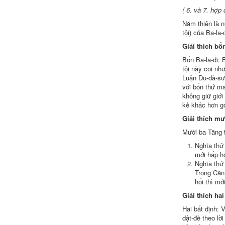
( 6. và 7. hợp 
Năm thiên là n
tội) của Ba-la-
Giải thích
bốn
Bốn Ba-la-di: B
tội này coi nh
Luận Du-dà-sư-
với bốn thứ m
không
giữ giới
kẻ khác hơn g
Giải thích
mư
Mười
ba Tăng
t
Nghĩa thứ
mới hấp hố
Nghĩa thứ
Trong
Căn
hối
thì mới
Giải thích
ha
Hai
bất định
: 
dật-đề theo lời