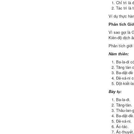
Chỉ trì
là
đ
Tác trì
là
Ví dụ
thực hà
Phân tích
Giớ
Vì sao gọi là 
Kiền-độ dịch 
Phân tích
giới
Năm thiên:
Ba-la-di c
Tăng tàn
c
Ba-dật-đề
Đề-xá-ni c
Đột-kiết-
Bảy tụ:
Ba-la-di.
Tăng-tàn.
Thâu-lan-
Ba-dật-đề
Đề-xá-ni.
Ác-tác.
Ác-thuyết