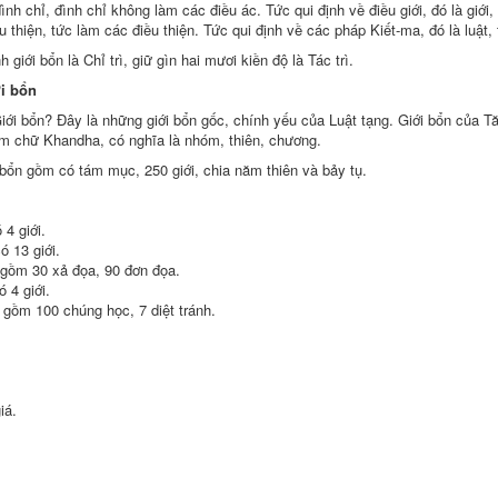
ình chỉ
,
đình chỉ
không làm các điều ác. Tức qui định về điều giới, đó là giới
tu thiện
, tức làm các điều thiện. Tức qui định về các pháp Kiết-ma, đó là luật
nh
giới bổn
là
Chỉ trì
,
giữ gìn
hai mươi
kiền độ
là
Tác trì
.
i bổn
Giới bổn? Đây là những
giới bổn
gốc,
chính yếu
của
Luật tạng
.
Giới bổn
của Tă
âm chữ Khandha, có nghĩa là nhóm, thiên, chương.
 bổn
gồm có
tám mục, 250 giới, chia năm thiên và bảy tụ.
ó 4 giới.
ó 13 giới.
 gồm 30
xả đọa
, 90 đơn đọa.
ó 4 giới.
la gồm 100
chúng học
, 7
diệt tránh
.
giá.
.
.