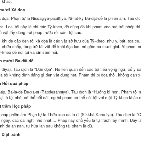
i khác.
 mươi
Xả đọa
 đọa
: Phạn tự là Nissagiya-pàcittiya.
Ni-tát-kỳ Ba-dật-đề
là phiên âm. Tàu dịc
đọa. Loại tội này là chỉ các Tỷ-kheo, đồ dùng đó khi phạm vào mà
trái phép
thì
ồ vật lấy dùng
trái phép
trước rồi sám tội sau.
 khi đề cập đến tội
xả đọa
là các vật
sở hữu
của Tỷ-kheo, như y, bát,
tọa cụ
.
ý
chứa chấp, tàng trữ tài vật để khỏi
đọa lạc
, nó gồm ba mươi giới. Ai phạm nê
ỷ-kheo để nói tội và xin
sám hối
.
n mươi Ba-dật-đề
ittiya). Tàu dịch là "Đơn đọa". Nó
liên quan đến
các tội tiểu
vọng ngữ
,
cố ý
sá
là tội không
dính dáng
gì đến
vật dụng
hết. Phạm thì bị đọa thôi, không cần xả
n
Hối quá
pháp
áp.
Ba-la-đề Đề-xá-ni
(Pàtidesanniya), Tàu dịch là "Hướng bỉ hối".
Phạm tội
n
ại
là tội nhỏ, có thể hối cải, người phạm có thể nói tội với một Tỷ-kheo khác
 trăm Học pháp
háp phiên âm Phạn tự là Thức-xoa-ca-la-ni (Sikkhà Karaniya). Tàu dịch là "
 ngày
, các
oai nghi
nhỏ nhặt.... Pháp này chủ yếu là tự trách lấy mình. Đây là
ình để
ăn năn
,
tự hứa
lần sau không
tái phạm
là đủ.
y
Diệt tránh