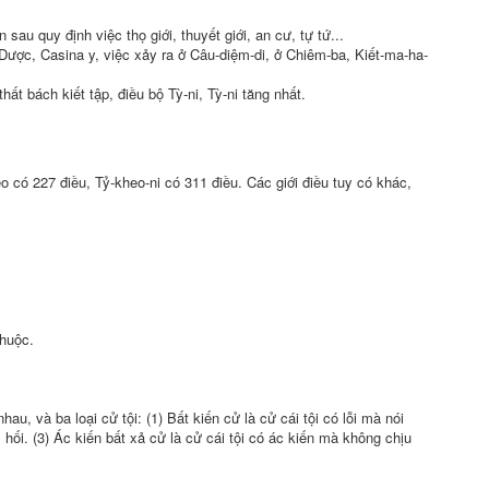
ốn sau
quy định
việc
thọ giới
,
thuyết giới
,
an cư
,
tự tứ
...
 Dược, Casina y, việc xảy ra ở Câu-diệm-di, ở Chiêm-ba, Kiết-ma-ha-
 thất bách
kiết tập
, điều bộ Tỳ-ni, Tỳ-ni tăng nhất.
 có 227 điều, Tỷ-kheo-ni có 311 điều. Các giới điều tuy có khác,
thuộc.
 nhau
, và ba loại cử tội: (1)
Bất kiến cử
là cử cái tội có lỗi mà nói
 hối
. (3)
Ác kiến
bất xả cử là cử cái tội có
ác kiến
mà không chịu