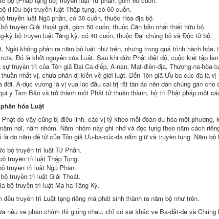
c bộ (
Pháp tạng bộ
) truyền
luật Tứ phần
, gồm 60 cuốn.
bộ (
Hữu bộ
) truyền luật Thập tụng, có 60 cuốn.
bộ truyền luật
Ngũ phần
, có 30 cuốn, thuộc
Hóa địa bộ
.
 bộ truyền
Giải thoát giới
, gồm 50 cuốn, thuộc
Căn bản
nhất thiết hữu bộ
.
g-kỳ bộ truyền luật
Tăng kỳ
, có 40 cuốn, thuộc
Đại chúng bộ
và
Độc tử bộ
.
t, Ngài không phân ra năm bộ luật như trên, nhưng trong quá trình
hành hóa
, 
nữa. Đó là khởi nguyên của Luật. Sau khi
đức Phật
diệt độ
, cuộc
kiết tập
lần
a sự
truyền trì
của
Tôn giả
Đại Ca-diếp
, A-nan, Mạt-điền-địa, Thương-na-hòa-
u
thuần nhất
vị, chưa phân
dị kiến
về
giới luật
. Đến
Tôn giả
Ưu-ba-cúc-đa là v
 đời. A-dục vương là vị vua
lúc đầu
cai trị rất tàn ác nên dân chúng
gán cho
c
āda-vinaya)
qui y Tam Bảo
và
trở thành
một
Phật tử
thuần thành
,
hộ trì Phật
pháp một c
phân hóa Luật
 Phật
do vậy cũng bị
điêu linh
, các vị
tỷ kheo
mỗi đoàn
du hóa
một phương, k
a năm nơi, năm nhóm. Năm nhóm này ghi nhớ và
đọc tụng
theo năm cách riên
ó là do năm
đệ tử
của
Tôn giả
Ưu-ba-cúc-đa nắm giữ và
truyền tụng
. Năm bộ l
ức bộ
truyền trì
luật Tứ Phần
.
 bộ
truyền trì
luật Thập Tụng.
 bộ
truyền trì
luật
Ngũ Phần
.
i bộ
truyền trì
luật
Giải Thoát
.
-la bộ
truyền trì
luật Ma-ha
Tăng Kỳ
.
n đều
truyền trì
Luật tạng
riêng mà phát
sinh thành
ra năm bộ như trên.
a nêu về phần chính thì giống nhau, chỉ có sai khác về Ba-dật-đề và
Chúng 