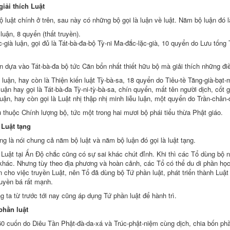
 Nhật Từ dịch)
giải
thích Luật
 luật chính ở trên, sau này có những bộ gọi là luận về luật. Năm bộ luận đó l
 Từ dịch)
luận, 8 quyển (thất truyền).
-già luận, gọi đủ là Tát-bà-đa-bộ Tỳ-ni Ma-đắc-lặc-già, 10 quyển do Lưu tống
ích Nhật Từ dịch)
h Nhật Từ dịch)
ên
dựa vào
Tát-bà-đa bộ tức Căn bổn
nhất thiết hữu bộ
mà
giải thích
những điều
luận, hay còn là
Thiện kiến
luật Tỳ-bà-sa, 18 quyển do Tiêu-tề Tăng-già-bạt-
luận hay gọi là Tát-bà-đa Tỳ-ni-tỳ-bà-sa, chín quyển, mất tên người dịch, cốt
g
uận, hay còn gọi là Luật nhị
thập nhị
minh liễu
luận, một quyển do Trần-chân-
Phật Giáo] (Thích Nhật Từ dịch)
u thuộc
Chính lượng bộ
, tức một trong hai mươi
bộ phái
tiểu thừa Phật giáo
.
ung Quốc (Thích Nữ Như Lộc)
a
Luật tạng
ạng
là nói chung cả năm bộ luật và năm bộ luận đó gọi là
luật tạng
.
Luật tại
Ấn Độ
chắc cũng có sự sai khác chút đỉnh. Khi thì các Tổ dùng bộ nà
 khác. Nhưng
tùy theo
địa phương và
hoàn cảnh
, các Tổ có thể du di phần họ
n
cho việc truyền Luật, nên Tổ đã dùng bộ
Tứ phần luật
, phát triển thành
Luật
ruyền bá
rất mạnh.
g ta
từ trước tới nay cũng
áp dụng
Tứ phần luật
để
hành trì
.
phần luật
60 cuốn do Diêu Tần Phật-đà-da-xá và Trúc-phật-niệm cùng dịch, chia bốn ph