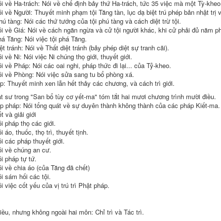
i về Ha-trách: Nói về chế định bảy thứ Ha-trách, tức 35 việc mà một Tỳ-khe
i về Người:
Thuyết minh
phạm tội
Tăng tàn
, lục dạ biệt trú phép bản nhật trị
ú tàng: Nói các thứ tướng của tội phú tàng và cách
diệt trừ
tội.
i về Giá: Nói về cách
ngăn ngừa
và cử tội người khác, khi cử phải đủ năm phá
há Tăng
: Nói việc tội
phá Tăng
.
ệt tránh
: Nói về
Thất diệt tránh
(bảy phép diệt sự tranh cãi).
i về Ni: Nói việc
Ni chúng
thọ giới
,
thuyết giới
.
i về Pháp: Nói các
oai nghi
, pháp thức đi lại... của Tỷ-kheo.
i về Phòng: Nói việc sửa sang
tu bổ
phòng xá.
ạp:
Thuyết minh
xen lẫn
hết thảy các chương, và cách
trì giới
.
t sư
trong "San bổ
tùy cơ
yết-ma"
tóm tắt
hai mươi
chương trình
mười điều.
ập pháp
: Nói tổng quát về sự
duyên thành
không thành của các pháp Kiết-ma
ết và
giải giới
i pháp thọ các giới.
i áo, thuốc,
thọ trì
, thuyết tịnh.
i các pháp
thuyết giới
.
i về chúng
an cư
.
ói
pháp tự
tứ.
i về chia áo (của Tăng đã chết)
ói
sám hối
các tội.
i việc cốt yếu của vị
trú trì
Phật pháp
.
hiều, nhưng không ngoài hai môn:
Chỉ trì
và
Tác trì
.