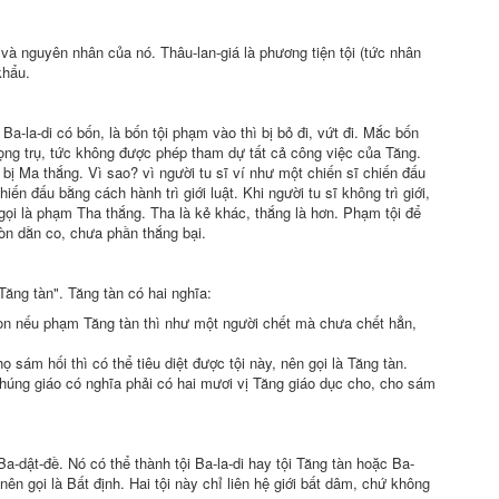
và
nguyên nhân
của nó. Thâu-lan-giá là
phương tiện
tội (tức nhân
khẩu.
i Ba-la-di có bốn, là bốn
tội phạm
vào thì bị bỏ đi, vứt đi. Mắc bốn
ọng
trụ, tức không được phép
tham dự
tất cả công việc của Tăng.
 bị Ma thắng. Vì sao? vì người
tu sĩ
ví như
một chiến sĩ chiến đấu
hiến đấu bằng cách
hành trì
giới luật
. Khi người
tu sĩ
không
trì giới
,
gọi là phạm Tha thắng. Tha là kẻ khác, thắng là hơn.
Phạm tội
để
còn dằn co, chưa phần
thắng bại
.
"Tăng tàn".
Tăng tàn
có
hai nghĩa
:
Còn nếu
phạm Tăng
tàn thì như một người chết mà chưa chết hẳn,
 họ
sám hối
thì có thể
tiêu diệt
được tội này, nên gọi là
Tăng tàn
.
húng giáo có nghĩa phải có hai mươi vị Tăng
giáo dục
cho, cho
sám
a-dật-đề. Nó có thể thành tội Ba-la-di hay tội
Tăng tàn
hoặc Ba-
nên gọi là
Bất định
. Hai tội này chỉ
liên hệ
giới bất dâm, chứ không