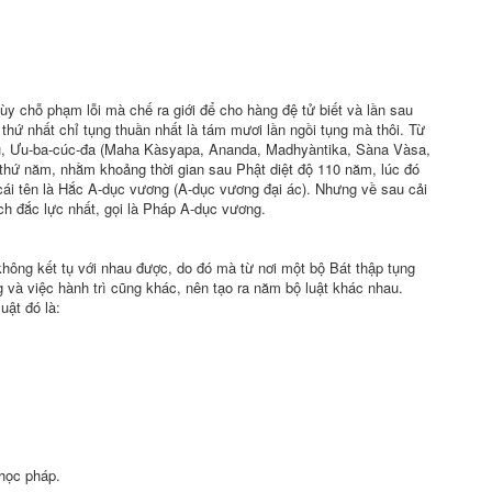
tùy chỗ phạm lỗi mà chế ra giới để cho hàng
đệ tử
biết và lần sau
 thứ
nhất chỉ
tụng
thuần nhất
là tám mươi lần ngồi tụng mà thôi. Từ
tu, Ưu-ba-cúc-đa (Maha Kàsyapa, Ananda, Madhyàntika, Sàna Vàsa,
ị thứ năm, nhằm khoảng
thời gian
sau
Phật diệt
độ 110 năm, lúc đó
ái tên là Hắc A-dục vương (A-dục vương
đại ác
). Nhưng về sau
cải
ách
đắc lực
nhất, gọi là Pháp A-dục vương.
hông kết tụ
với nhau
được, do đó mà từ nơi một bộ
Bát thập tụng
g và việc
hành trì
cũng khác, nên tạo ra năm bộ luật khác nhau.
uật đó là:
học pháp
.